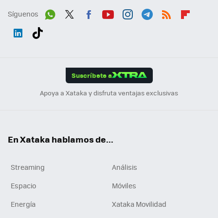
Síguenos
Wh
Twit
Fac
You
Inst
Tele
RSS
Flip
ats
ter
ebo
tub
agr
gra
boa
Link
Tikt
App
ok
e
am
m
rd
edI
ok
Suscríbete a
n
Apoya a Xataka y disfruta ventajas exclusivas
En Xataka hablamos de...
Streaming
Análisis
Espacio
Móviles
Energía
Xataka Movilidad