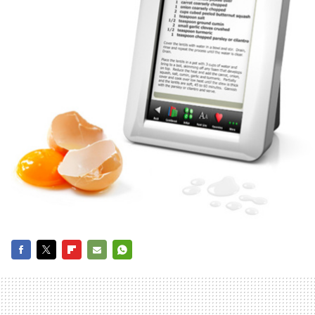
FACEBOOK
TWITTER
FLIPBOARD
E-
WHATSAPP
MAIL