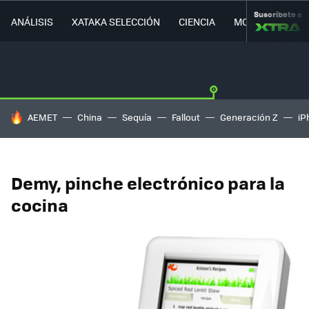
Suscríbete a
ANÁLISIS
XATAKA SELECCIÓN
CIENCIA
MOVILIDAD
HOY SE HABLA DE
AEMET
China
Sequía
Fallout
Generación Z
iP
Demy, pinche electrónico para la
cocina