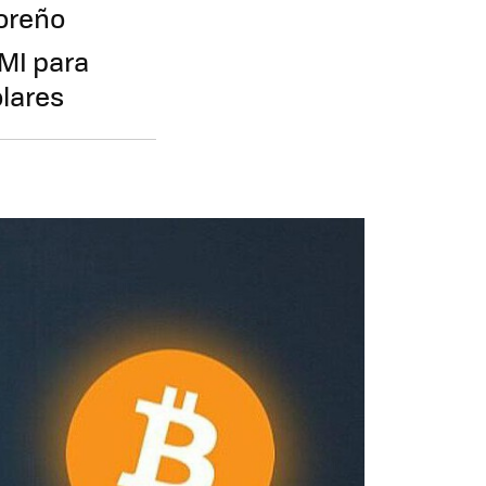
doreño
FMI para
ólares