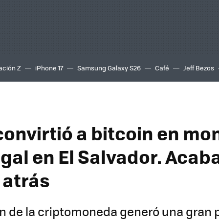
ación Z
iPhone 17
Samsung Galaxy S26
Café
Jeff Bezos
convirtió a bitcoin en m
egal en El Salvador. Acab
atrás
n de la criptomoneda generó una gran 