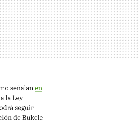
omo señalan
en
a la Ley
Podrá seguir
ción de Bukele