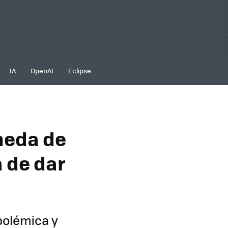
IA
OpenAI
Eclipse
oneda de
a de dar
polémica y