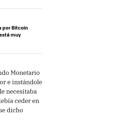
 por Bitcoin
 está muy
Fondo Monetario
or e instándole
ele necesitaba
debía ceder en
que dicho