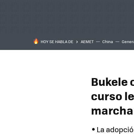
HOY SE HABLA DE
AEMET
China
Gener
Bukele 
curso l
marcha 
La adopció