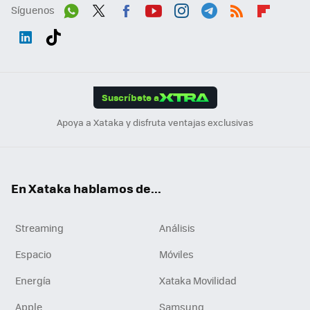
Síguenos
Wh
Twit
Fac
You
Inst
Tele
RSS
Flip
ats
ter
ebo
tub
agr
gra
boa
Link
Tikt
App
ok
e
am
m
rd
edI
ok
Suscríbete a
n
Apoya a Xataka y disfruta ventajas exclusivas
En Xataka hablamos de...
Streaming
Análisis
Espacio
Móviles
Energía
Xataka Movilidad
Apple
Samsung