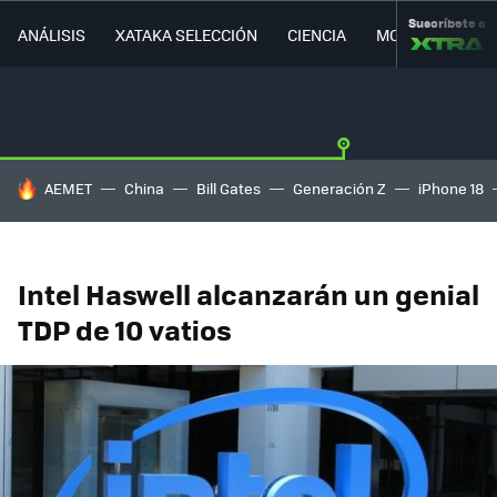
Suscríbete a
ANÁLISIS
XATAKA SELECCIÓN
CIENCIA
MOVILIDAD
HOY SE HABLA DE
AEMET
China
Bill Gates
Generación Z
iPhone 18
Intel Haswell alcanzarán un genial
TDP de 10 vatios