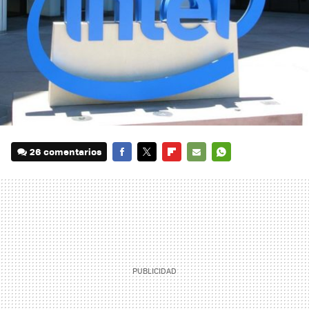
26 comentarios
FACEBOOK
TWITTER
FLIPBOARD
E-
WHATSAPP
MAIL