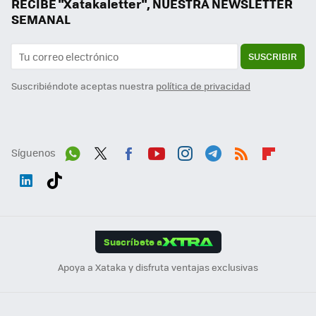
RECIBE "Xatakaletter", NUESTRA NEWSLETTER
SEMANAL
SUSCRIBIR
Suscribiéndote aceptas nuestra
política de privacidad
Síguenos
Wh
Twit
Fac
You
Inst
Tele
RSS
Flip
ats
ter
ebo
tub
agr
gra
boa
Link
Tikt
App
ok
e
am
m
rd
edI
ok
Suscríbete a
n
Apoya a Xataka y disfruta ventajas exclusivas