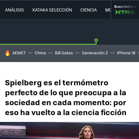
Suscríbete a
ANÁLISIS
XATAKA SELECCIÓN
CIENCIA
MOVILIDAD
HOY SE HABLA DE
AEMET
China
Bill Gates
Generación Z
iPhone 18
Spielberg es el termómetro
perfecto de lo que preocupa a la
sociedad en cada momento: por
eso ha vuelto a la ciencia ficción