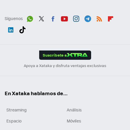
Síguenos
Wh
Twit
Fac
You
Inst
Tele
RSS
Flip
ats
ter
ebo
tub
agr
gra
boa
Link
Tikt
App
ok
e
am
m
rd
edI
ok
Suscríbete a
n
Apoya a Xataka y disfruta ventajas exclusivas
En Xataka hablamos de...
Streaming
Análisis
Espacio
Móviles