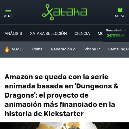
MENÚ
NUEVO
Suscríbete a
ANÁLISIS
XATAKA SELECCIÓN
CIENCIA
MOVILIDAD
HOY SE HABLA DE
AEMET
China
Generación Z
iPhone 17
Samsung G
Amazon se queda con la serie
animada basada en 'Dungeons &
Dragons': el proyecto de
animación más financiado en la
historia de Kickstarter