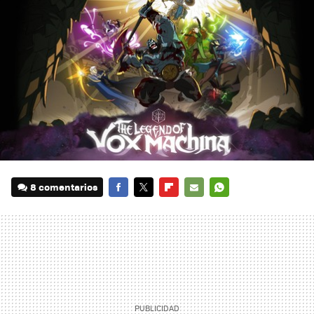
8 comentarios
FACEBOOK
TWITTER
FLIPBOARD
E-
WHATSAPP
MAIL