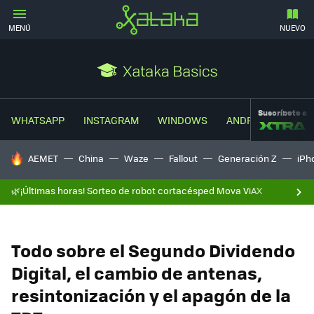
MENÚ
NUEVO
Suscríbete a
WHATSAPP
INSTAGRAM
WINDOWS
ANDROID
TRUC
HOY SE HABLA DE
AEMET
China
Waze
Fallout
Generación Z
iPh
🌿¡Últimas horas! Sorteo de robot cortacésped Mova ViAX
Todo sobre el Segundo Dividendo
Digital, el cambio de antenas,
resintonización y el apagón de la