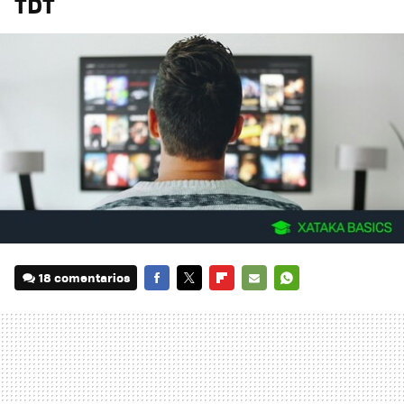
TDT
18 comentarios
FACEBOOK
TWITTER
FLIPBOARD
E-
WHATSAPP
MAIL