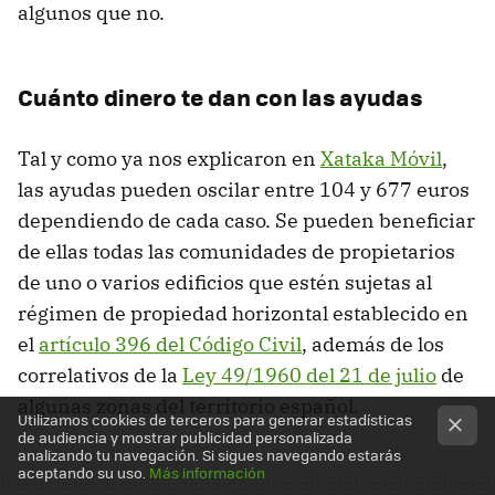
algunos que no.
Cuánto dinero te dan con las ayudas
Tal y como ya nos explicaron en
Xataka Móvil
,
las ayudas pueden oscilar entre 104 y 677 euros
dependiendo de cada caso. Se pueden beneficiar
de ellas todas las comunidades de propietarios
de uno o varios edificios que estén sujetas al
régimen de propiedad horizontal establecido en
el
artículo 396 del Código Civil
, además de los
correlativos de la
Ley 49/1960 del 21 de julio
de
algunas zonas del territorio español.
Utilizamos cookies de terceros para generar estadísticas
de audiencia y mostrar publicidad personalizada
analizando tu navegación. Si sigues navegando estarás
aceptando su uso.
Más información