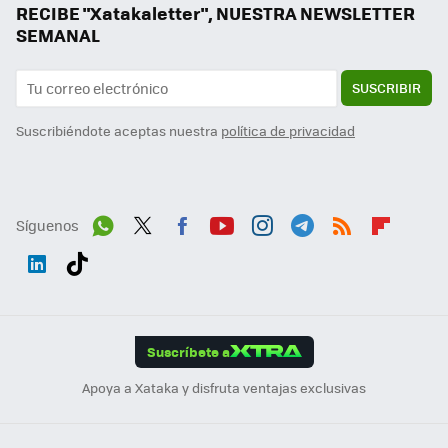
RECIBE "Xatakaletter", NUESTRA NEWSLETTER
SEMANAL
SUSCRIBIR
Suscribiéndote aceptas nuestra
política de privacidad
Síguenos
Wh
Twit
Fac
You
Inst
Tele
RSS
Flip
ats
ter
ebo
tub
agr
gra
boa
Link
Tikt
App
ok
e
am
m
rd
edI
ok
Suscríbete a
n
Apoya a Xataka y disfruta ventajas exclusivas