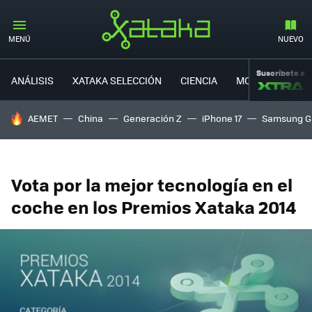
MENÚ
NUEVO
Suscríbete a
ANÁLISIS
XATAKA SELECCIÓN
CIENCIA
MOVILIDAD
HOY SE HABLA DE
AEMET
China
Generación Z
iPhone 17
Samsung G
Vota por la mejor tecnología en el
coche en los Premios Xataka 2014