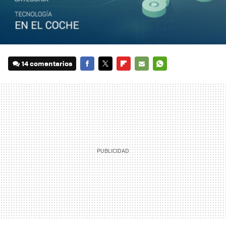
14 comentarios
FACEBOOK
TWITTER
FLIPBOARD
E-
WHATSAPP
MAIL