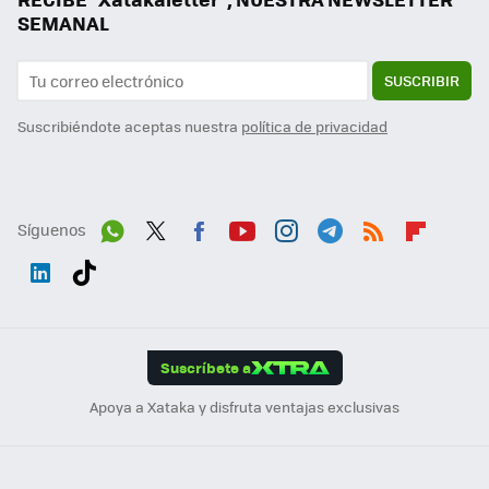
SEMANAL
SUSCRIBIR
Suscribiéndote aceptas nuestra
política de privacidad
Síguenos
Wh
Twit
Fac
You
Inst
Tele
RSS
Flip
ats
ter
ebo
tub
agr
gra
boa
Link
Tikt
App
ok
e
am
m
rd
edI
ok
Suscríbete a
n
Apoya a Xataka y disfruta ventajas exclusivas