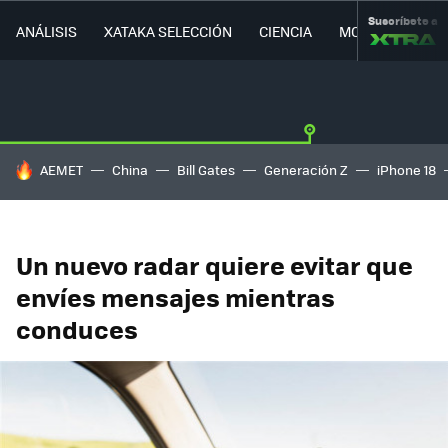
Suscríbete a
ANÁLISIS
XATAKA SELECCIÓN
CIENCIA
MOVILIDAD
HOY SE HABLA DE
AEMET
China
Bill Gates
Generación Z
iPhone 18
Un nuevo radar quiere evitar que
envíes mensajes mientras
conduces