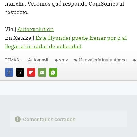
marcha. Veremos qué responde ComSonics al
respecto.
Vía |
Autoevolution
En Xataka |
Este Hyundai puede frenar por ti al
llegar a un radar de velocidad
TEMAS
Automóvil
sms
Mensajería instantánea
FACEBOOK
TWITTER
FLIPBOARD
E-
WHATSAPP
MAIL
Comentarios cerrados