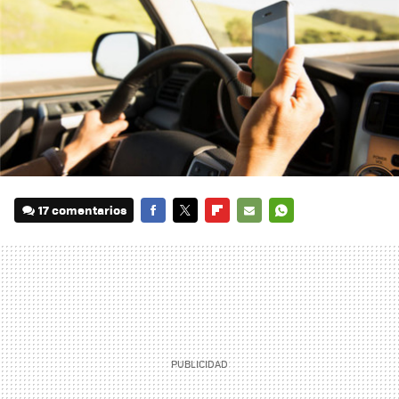
17 comentarios
FACEBOOK
TWITTER
FLIPBOARD
E-
WHATSAPP
MAIL