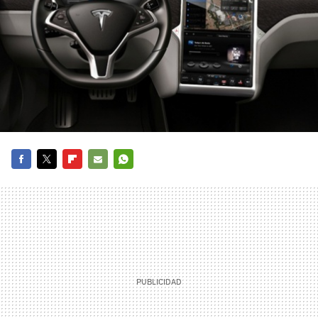
FACEBOOK
TWITTER
FLIPBOARD
E-
WHATSAPP
MAIL