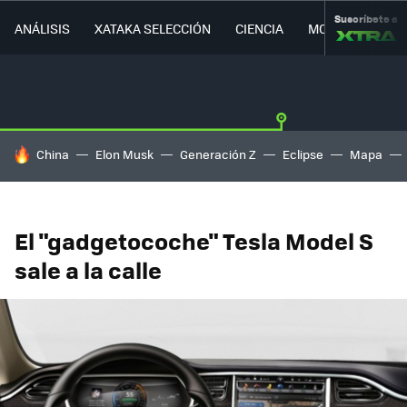
Suscríbete a
ANÁLISIS
XATAKA SELECCIÓN
CIENCIA
MOVILIDAD
HOY SE HABLA DE
China
Elon Musk
Generación Z
Eclipse
Mapa
El "gadgetocoche" Tesla Model S
sale a la calle