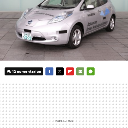
12 comentarios
FACEBOOK
TWITTER
FLIPBOARD
E-
WHATSAPP
MAIL