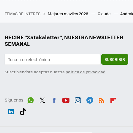
TEMAS DE INTERÉS
Mejores moviles 2026
Claude
Androi
RECIBE "Xatakaletter", NUESTRA NEWSLETTER
SEMANAL
SUSCRIBIR
Suscribiéndote aceptas nuestra
política de privacidad
Síguenos
Wh
Twit
Fac
You
Inst
Tele
RSS
Flip
ats
ter
ebo
tub
agr
gra
boa
Link
Tikt
App
ok
e
am
m
rd
edI
ok