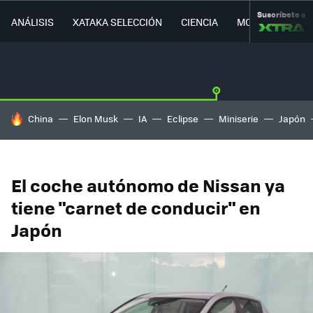
Suscríbete a
ANÁLISIS
XATAKA SELECCIÓN
CIENCIA
MOVILIDAD
HOY SE HABLA DE
China
Elon Musk
IA
Eclipse
Miniserie
Japón
El coche autónomo de Nissan ya
tiene "carnet de conducir" en
Japón