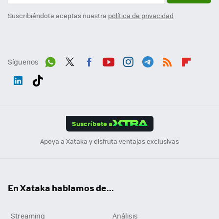
Suscribiéndote aceptas nuestra
política de privacidad
Síguenos
Wh
Twit
Fac
You
Inst
Tele
RSS
Flip
ats
ter
ebo
tub
agr
gra
boa
Link
Tikt
App
ok
e
am
m
rd
edI
ok
Suscríbete a
n
Apoya a Xataka y disfruta ventajas exclusivas
En Xataka hablamos de...
Streaming
Análisis