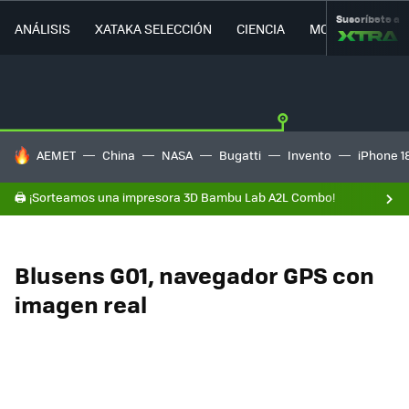
Suscríbete a
ANÁLISIS
XATAKA SELECCIÓN
CIENCIA
MOVILIDAD
HOY SE HABLA DE
AEMET
China
NASA
Bugatti
Invento
iPhone 1
🖨️ ¡Sorteamos una impresora 3D Bambu Lab A2L Combo!
Blusens G01, navegador GPS con
imagen real