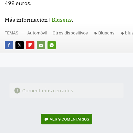
499 euros.
Más información |
Blusens
.
TEMAS
Automóvil
Otros dispositivos
Blusens
blu
FACEBOOK
TWITTER
FLIPBOARD
E-
WHATSAPP
MAIL
Comentarios cerrados
VER
9 COMENTARIOS