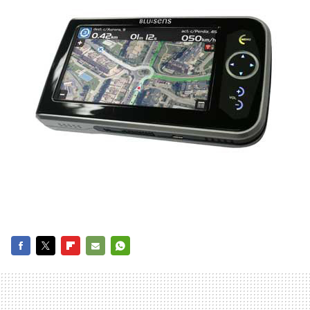
FACEBOOK
TWITTER
FLIPBOARD
E-
WHATSAPP
MAIL