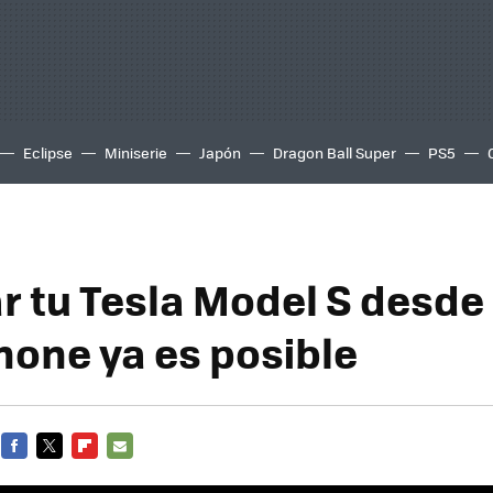
Eclipse
Miniserie
Japón
Dragon Ball Super
PS5
r tu Tesla Model S desde 
one ya es posible
FACEBOOK
TWITTER
FLIPBOARD
E-