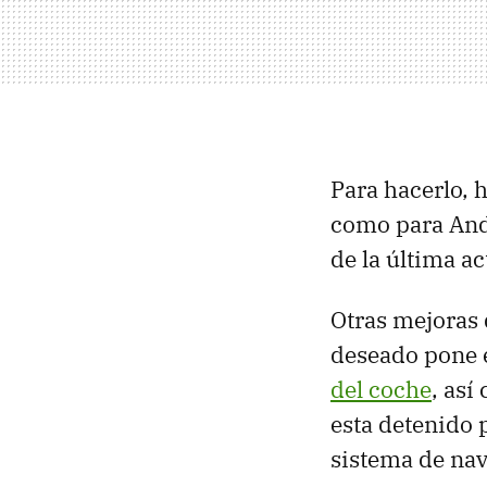
Para hacerlo, 
como para And
de la última a
Otras mejoras 
deseado pone e
del coche
, as
esta detenido p
sistema de nav