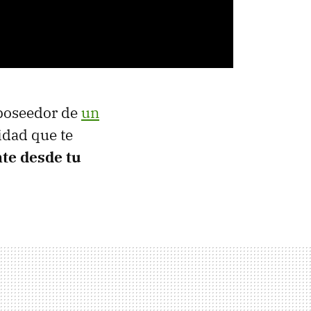
o poseedor de
un
idad que te
nte desde tu