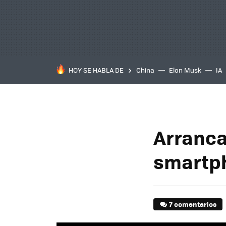
HOY SE HABLA DE
China
Elon Musk
IA
Arranca
smartph
7 comentarios