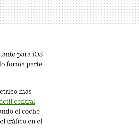
 tanto para iOS
do forma parte
éctrico más
áctil central
ando el coche
l tráfico en el