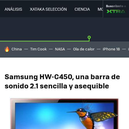
Suscríbete a
ANÁLISIS
XATAKA SELECCIÓN
CIENCIA
MOVILIDAD
HOY SE HABLA DE
China
Tim Cook
NASA
Ola de calor
iPhone 18
Samsung HW-C450, una barra de
sonido 2.1 sencilla y asequible