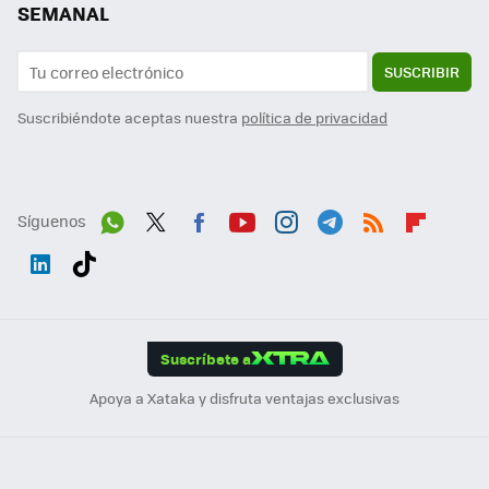
SEMANAL
SUSCRIBIR
Suscribiéndote aceptas nuestra
política de privacidad
Síguenos
Wh
Twit
Fac
You
Inst
Tele
RSS
Flip
ats
ter
ebo
tub
agr
gra
boa
Link
Tikt
App
ok
e
am
m
rd
edI
ok
Suscríbete a
n
Apoya a Xataka y disfruta ventajas exclusivas