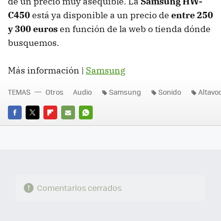
de un precio muy asequible. La
Samsung HW-
C450
está ya disponible a un precio de
entre 250
y 300 euros
en función de la web o tienda dónde
busquemos.
Más información |
Samsung
TEMAS
Otros
Audio
Samsung
Sonido
Altavo
FACEBOOK
TWITTER
FLIPBOARD
E-
WHATSAPP
MAIL
Comentarios cerrados