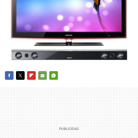
FACEBOOK
TWITTER
FLIPBOARD
E-
WHATSAPP
MAIL