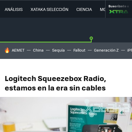
Suscríbete a
ANÁLISIS
XATAKA SELECCIÓN
CIENCIA
MOVILIDAD
HOY SE HABLA DE
AEMET
China
Sequía
Fallout
Generación Z
iP
Logitech Squeezebox Radio,
estamos en la era sin cables