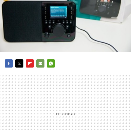
FACEBOOK
TWITTER
FLIPBOARD
E-
WHATSAPP
MAIL