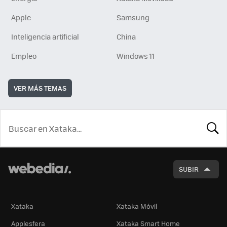
Apple
Samsung
Inteligencia artificial
China
Empleo
Windows 11
VER MÁS TEMAS
BUSCA
SUBIR
Xataka
Xataka Móvil
Applesfera
Xataka Smart Home