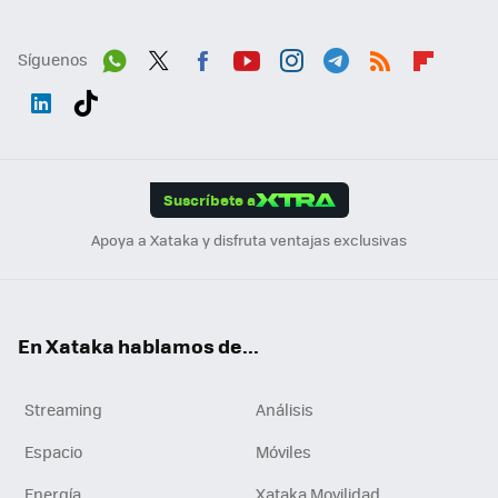
Síguenos
Wh
Twit
Fac
You
Inst
Tele
RSS
Flip
ats
ter
ebo
tub
agr
gra
boa
Link
Tikt
App
ok
e
am
m
rd
edI
ok
Suscríbete a
n
Apoya a Xataka y disfruta ventajas exclusivas
En Xataka hablamos de...
Streaming
Análisis
Espacio
Móviles
Energía
Xataka Movilidad