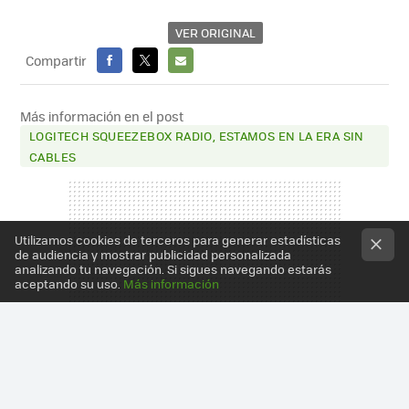
VER ORIGINAL
Compartir
FACEBOOK
X
E-
MAIL
Más información en el post
LOGITECH SQUEEZEBOX RADIO, ESTAMOS EN LA ERA SIN
CABLES
Utilizamos cookies de terceros para generar estadísticas
de audiencia y mostrar publicidad personalizada
analizando tu navegación. Si sigues navegando estarás
aceptando su uso.
Más información