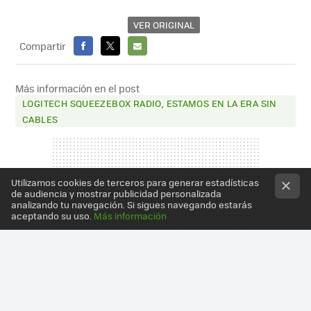
VER ORIGINAL
Compartir
FACEBOOK
X
E-
MAIL
Más información en el post
LOGITECH SQUEEZEBOX RADIO, ESTAMOS EN LA ERA SIN
CABLES
Utilizamos cookies de terceros para generar estadísticas
de audiencia y mostrar publicidad personalizada
analizando tu navegación. Si sigues navegando estarás
aceptando su uso.
Más información