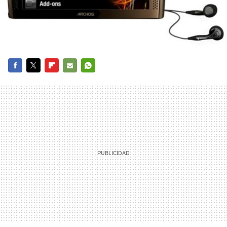
FACEBOOK
TWITTER
FLIPBOARD
E-
WHATSAPP
MAIL