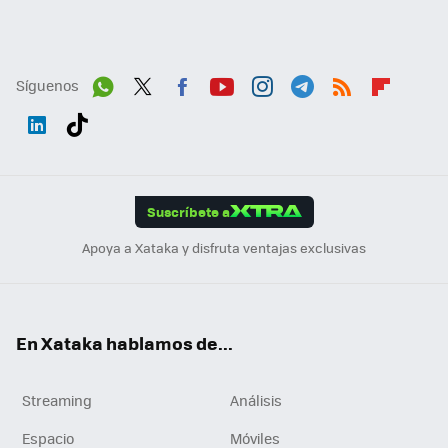
Síguenos
Wh
Twit
Fac
You
Inst
Tele
RSS
Flip
ats
ter
ebo
tub
agr
gra
boa
Link
Tikt
App
ok
e
am
m
rd
edI
ok
Suscríbete a
n
Apoya a Xataka y disfruta ventajas exclusivas
En Xataka hablamos de...
Streaming
Análisis
Espacio
Móviles