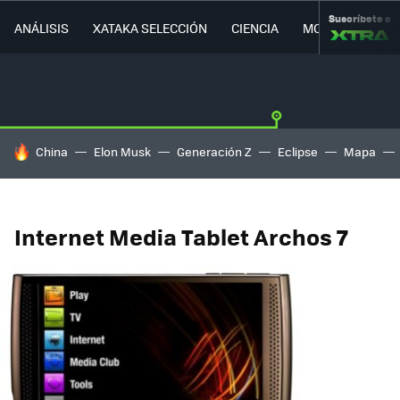
Suscríbete a
ANÁLISIS
XATAKA SELECCIÓN
CIENCIA
MOVILIDAD
HOY SE HABLA DE
China
Elon Musk
Generación Z
Eclipse
Mapa
Internet Media Tablet Archos 7