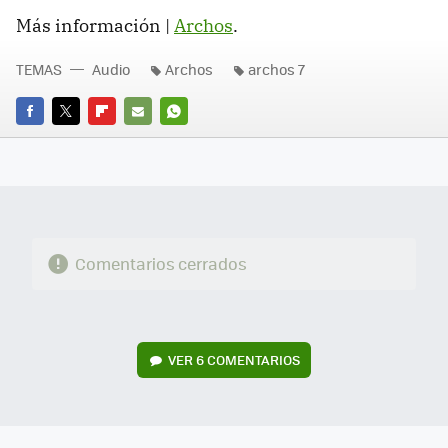
Más información |
Archos
.
TEMAS
Audio
Archos
archos 7
FACEBOOK
TWITTER
FLIPBOARD
E-
WHATSAPP
MAIL
Comentarios cerrados
VER
6 COMENTARIOS