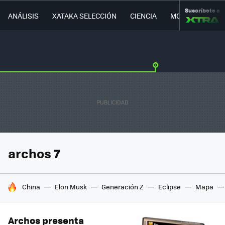
Suscríbete a
ANÁLISIS
XATAKA SELECCIÓN
CIENCIA
MOVILIDAD
archos 7
HOY SE HABLA DE
China
Elon Musk
Generación Z
Eclipse
Mapa
Archos presenta