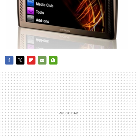
FACEBOOK
TWITTER
FLIPBOARD
E-
WHATSAPP
MAIL