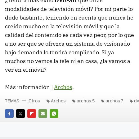
¿Tendrá más éxito
DVB-SH
que otras
modalidades de televisión móvil? Por mi parte lo
dudo bastante, teniendo en cuenta que nunca he
creído mucho en la televisión móvil y que la
calidad del contenido es cada vez peor, por lo que
a no ser que se ofrezca un sistema de visionado
bajo demanda lo tendrá complicado. Si ya
muchos no vemos la tele ni en casa, ¿la vamos a
ver en el móvil?
Más información |
Archos
.
TEMAS
Otros
Archos
archos 5
archos 7
dv
FACEBOOK
TWITTER
FLIPBOARD
E-
WHATSAPP
MAIL