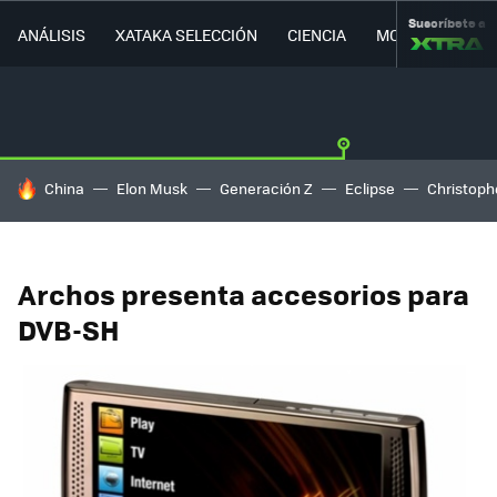
Suscríbete a
ANÁLISIS
XATAKA SELECCIÓN
CIENCIA
MOVILIDAD
HOY SE HABLA DE
China
Elon Musk
Generación Z
Eclipse
Christoph
Archos presenta accesorios para
DVB-SH