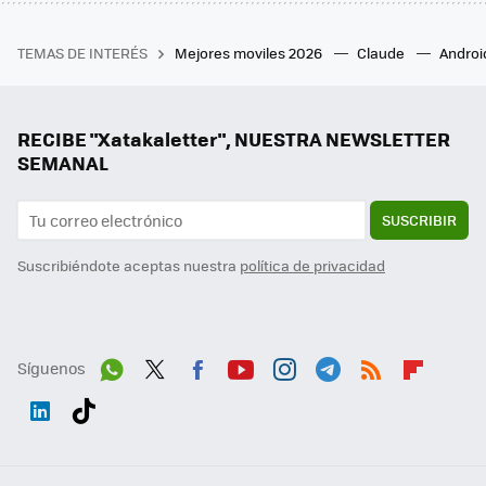
TEMAS DE INTERÉS
Mejores moviles 2026
Claude
Androi
RECIBE "Xatakaletter", NUESTRA NEWSLETTER
SEMANAL
SUSCRIBIR
Suscribiéndote aceptas nuestra
política de privacidad
Síguenos
Wh
Twit
Fac
You
Inst
Tele
RSS
Flip
ats
ter
ebo
tub
agr
gra
boa
Link
Tikt
App
ok
e
am
m
rd
edI
ok