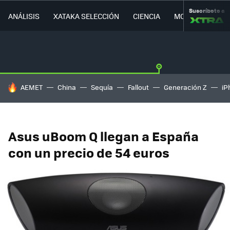
Suscríbete a
ANÁLISIS
XATAKA SELECCIÓN
CIENCIA
MOVILIDAD
HOY SE HABLA DE
AEMET
China
Sequía
Fallout
Generación Z
iP
Asus uBoom Q llegan a España
con un precio de 54 euros