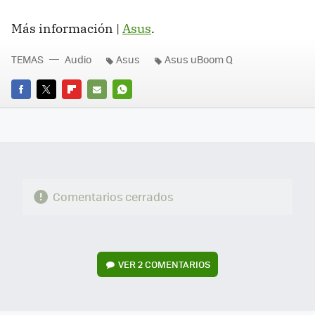
Más información |
Asus
.
TEMAS
Audio
Asus
Asus uBoom Q
FACEBOOK
TWITTER
FLIPBOARD
E-
WHATSAPP
MAIL
Comentarios cerrados
VER
2 COMENTARIOS