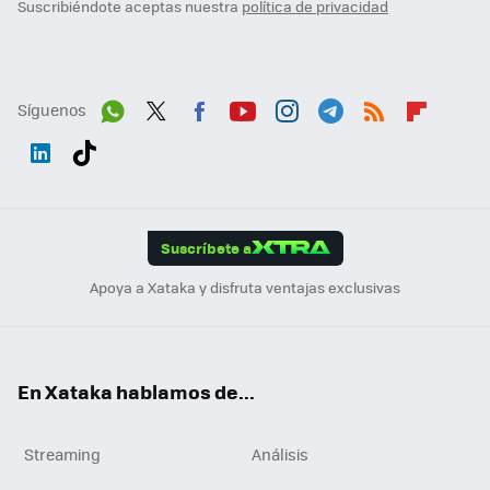
Suscribiéndote aceptas nuestra
política de privacidad
Síguenos
Wh
Twit
Fac
You
Inst
Tele
RSS
Flip
ats
ter
ebo
tub
agr
gra
boa
Link
Tikt
App
ok
e
am
m
rd
edI
ok
Suscríbete a
n
Apoya a Xataka y disfruta ventajas exclusivas
En Xataka hablamos de...
Streaming
Análisis