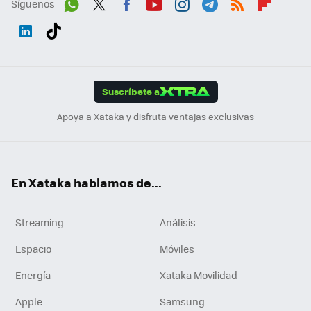
Síguenos
Wh
Twit
Fac
You
Inst
Tele
RSS
Flip
ats
ter
ebo
tub
agr
gra
boa
Link
Tikt
App
ok
e
am
m
rd
edI
ok
Suscríbete a
n
Apoya a Xataka y disfruta ventajas exclusivas
En Xataka hablamos de...
Streaming
Análisis
Espacio
Móviles
Energía
Xataka Movilidad
Apple
Samsung