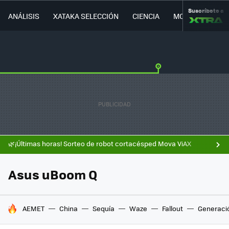
Suscríbete a
ANÁLISIS
XATAKA SELECCIÓN
CIENCIA
MOVILIDAD
🌿¡Últimas horas! Sorteo de robot cortacésped Mova ViAX
Asus uBoom Q
HOY SE HABLA DE
AEMET
China
Sequía
Waze
Fallout
Generaci