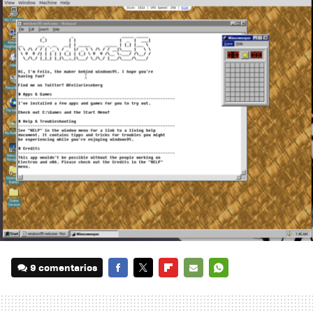
9 comentarios
FACEBOOK
TWITTER
FLIPBOARD
E-
WHATSAPP
MAIL