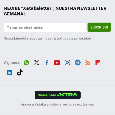
RECIBE "Xatakaletter", NUESTRA NEWSLETTER
SEMANAL
SUSCRIBIR
Suscribiéndote aceptas nuestra
política de privacidad
Síguenos
Wh
Twit
Fac
You
Inst
Tele
RSS
Flip
ats
ter
ebo
tub
agr
gra
boa
Link
Tikt
App
ok
e
am
m
rd
edI
ok
Suscríbete a
n
Apoya a Xataka y disfruta ventajas exclusivas