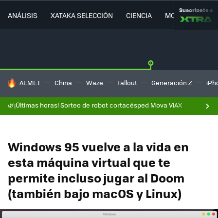
Suscríbete a
ANÁLISIS
XATAKA SELECCIÓN
CIENCIA
MOVILIDAD
HOY SE HABLA DE
AEMET
China
Waze
Fallout
Generación Z
iPh
🌿¡Últimas horas! Sorteo de robot cortacésped Mova ViAX
Windows 95 vuelve a la vida en
esta máquina virtual que te
permite incluso jugar al Doom
(también bajo macOS y Linux)