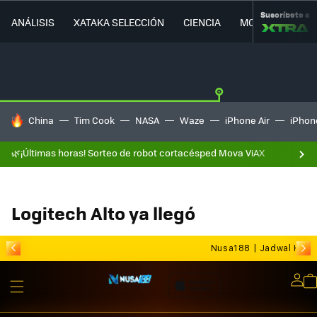
Suscríbete a
ANÁLISIS
XATAKA SELECCIÓN
CIENCIA
MOVILIDAD
HOY SE HABLA DE
China
Tim Cook
NASA
Waze
iPhone Air
iPhone
🌿¡Últimas horas! Sorteo de robot cortacésped Mova ViAX
Logitech Alto ya llegó