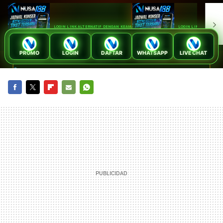
FACEBOOK
TWITTER
FLIPBOARD
E-
WHATSAPP
MAIL