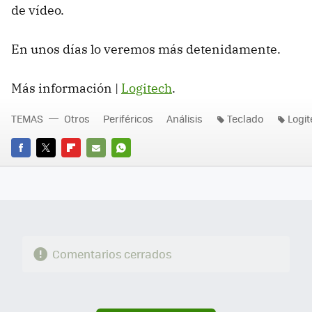
de vídeo.
En unos días lo veremos más detenidamente.
Más información |
Logitech
.
TEMAS
Otros
Periféricos
Análisis
Teclado
Logi
FACEBOOK
TWITTER
FLIPBOARD
E-
WHATSAPP
MAIL
Comentarios cerrados