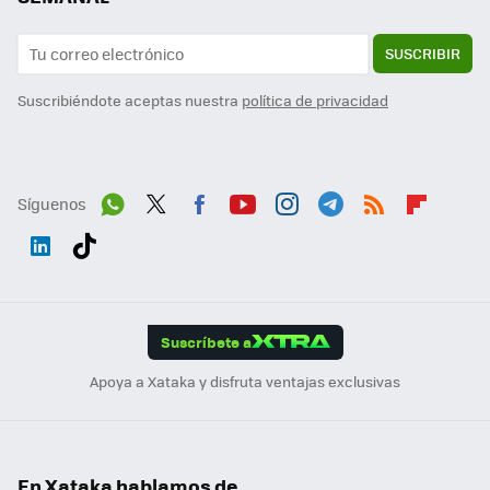
SUSCRIBIR
Suscribiéndote aceptas nuestra
política de privacidad
Síguenos
Wh
Twit
Fac
You
Inst
Tele
RSS
Flip
ats
ter
ebo
tub
agr
gra
boa
Link
Tikt
App
ok
e
am
m
rd
edI
ok
Suscríbete a
n
Apoya a Xataka y disfruta ventajas exclusivas
En Xataka hablamos de...