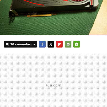
26 comentarios
FACEBOOK
TWITTER
FLIPBOARD
E-
WHATSAPP
MAIL