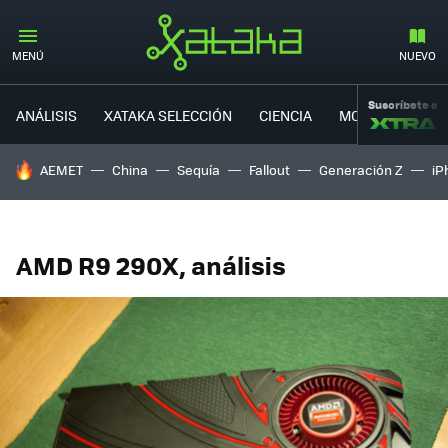
MENÚ
NUEVO
Suscríbete a
ANÁLISIS
XATAKA SELECCIÓN
CIENCIA
MOVILIDAD
HOY SE HABLA DE
AEMET
China
Sequía
Fallout
Generación Z
iP
AMD R9 290X, análisis