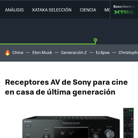
Suscríbete a
ANÁLISIS
XATAKA SELECCIÓN
CIENCIA
MOVILIDAD
HOY SE HABLA DE
China
Elon Musk
Generación Z
Eclipse
Christoph
Receptores AV de Sony para cine
en casa de última generación