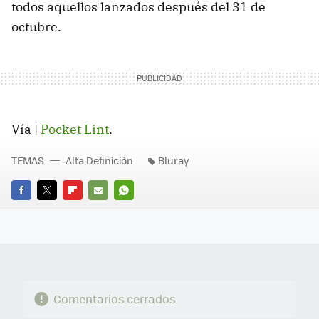
todos aquellos lanzados después del 31 de
octubre.
Vía |
Pocket Lint
.
TEMAS
Alta Definición
Bluray
FACEBOOK
TWITTER
FLIPBOARD
E-
WHATSAPP
MAIL
Comentarios cerrados