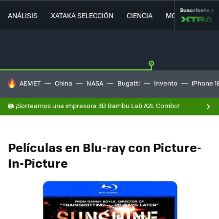
Suscríbete a
ANÁLISIS
XATAKA SELECCIÓN
CIENCIA
MOVILIDAD
HOY SE HABLA DE
AEMET
China
NASA
Bugatti
Invento
iPhone 1
🖨️ ¡Sorteamos una impresora 3D Bambu Lab A2L Combo!
Películas en Blu-ray con Picture-
In-Picture