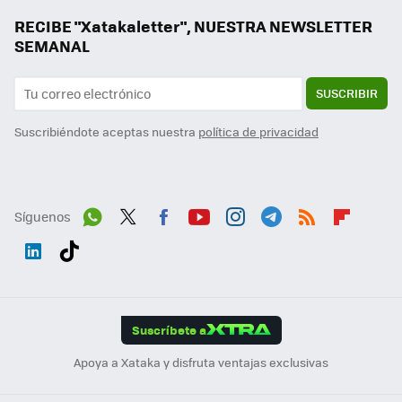
RECIBE "Xatakaletter", NUESTRA NEWSLETTER
SEMANAL
SUSCRIBIR
Suscribiéndote aceptas nuestra
política de privacidad
Síguenos
Wh
Twit
Fac
You
Inst
Tele
RSS
Flip
ats
ter
ebo
tub
agr
gra
boa
Link
Tikt
App
ok
e
am
m
rd
edI
ok
Suscríbete a
n
Apoya a Xataka y disfruta ventajas exclusivas