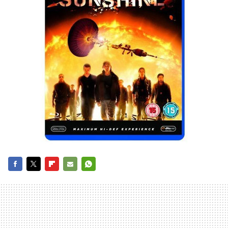
FACEBOOK
TWITTER
FLIPBOARD
E-
WHATSAPP
MAIL