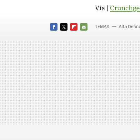
Vía |
Crunchge
TEMAS
Alta Defin
FACEBOOK
TWITTER
FLIPBOARD
E-
MAIL