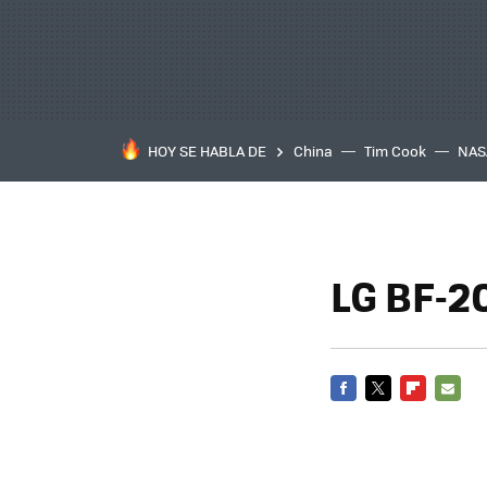
HOY SE HABLA DE
China
Tim Cook
NAS
LG BF-2
FACEBOOK
TWITTER
FLIPBOARD
E-
MAIL