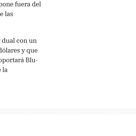
pone fuera del
e las
r dual con un
dólares y que
oportará Blu-
 la