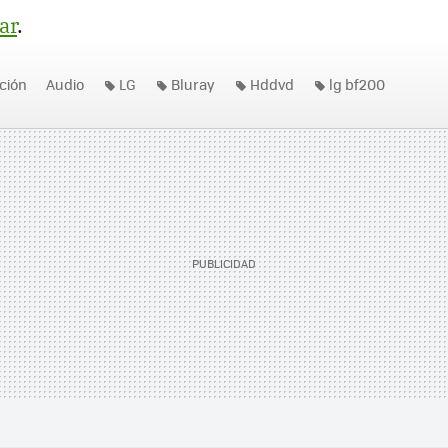
ar
.
ición
Audio
LG
Bluray
Hddvd
lg bf200