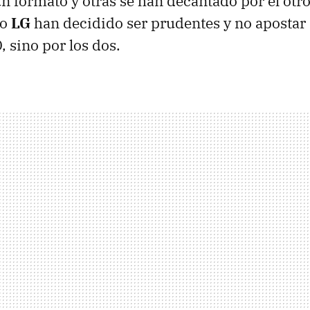
n formato y otras se han decantado por el otro
mo
LG
han decidido ser prudentes y no apostar 
 sino por los dos.