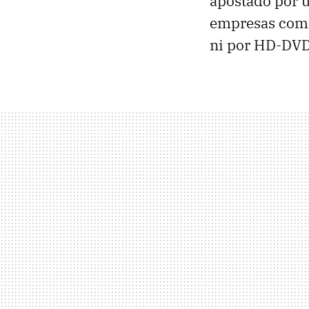
apostado por u
empresas co
ni por HD-DVD,