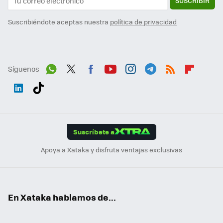
SUSCRIBIR
Suscribiéndote aceptas nuestra
política de privacidad
Síguenos
Wh
Twit
Fac
You
Inst
Tele
RSS
Flip
ats
ter
ebo
tub
agr
gra
boa
Link
Tikt
App
ok
e
am
m
rd
edI
ok
Suscríbete a
n
Apoya a Xataka y disfruta ventajas exclusivas
En Xataka hablamos de...