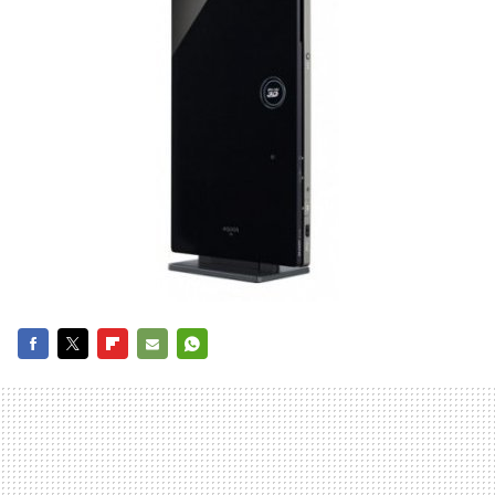
FACEBOOK
TWITTER
FLIPBOARD
E-
WHATSAPP
MAIL