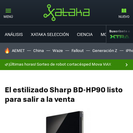
MENÚ
NUEVO
Suscríbete a
ANÁLISIS
XATAKA SELECCIÓN
CIENCIA
MOVILIDAD
HOY SE HABLA DE
AEMET
China
Waze
Fallout
Generación Z
iPh
🌿¡Últimas horas! Sorteo de robot cortacésped Mova ViAX
El estilizado Sharp BD-HP90 listo
para salir a la venta