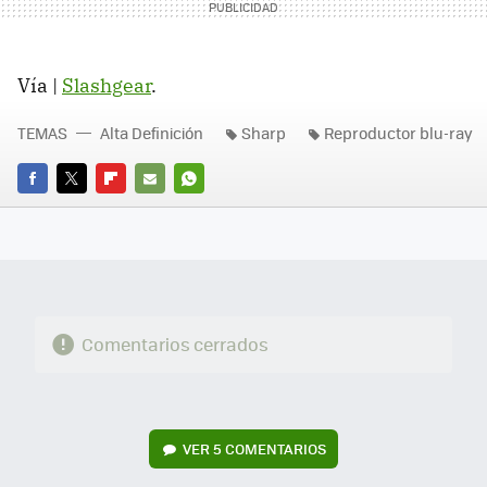
Vía |
Slashgear
.
TEMAS
Alta Definición
Sharp
Reproductor blu-ray
FACEBOOK
TWITTER
FLIPBOARD
E-
WHATSAPP
MAIL
Comentarios cerrados
VER
5 COMENTARIOS