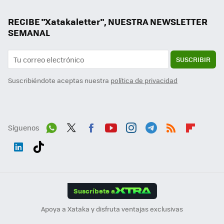
RECIBE "Xatakaletter", NUESTRA NEWSLETTER
SEMANAL
SUSCRIBIR
Suscribiéndote aceptas nuestra
política de privacidad
Síguenos
Wh
Twit
Fac
You
Inst
Tele
RSS
Flip
ats
ter
ebo
tub
agr
gra
boa
Link
Tikt
App
ok
e
am
m
rd
edI
ok
Suscríbete a
n
Apoya a Xataka y disfruta ventajas exclusivas