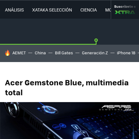
Suscríbete a
ANÁLISIS
XATAKA SELECCIÓN
CIENCIA
MOVILIDAD
HOY SE HABLA DE
AEMET
China
Bill Gates
Generación Z
iPhone 18
Acer Gemstone Blue, multimedia
total