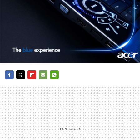
FACEBOOK
TWITTER
FLIPBOARD
E-
WHATSAPP
MAIL