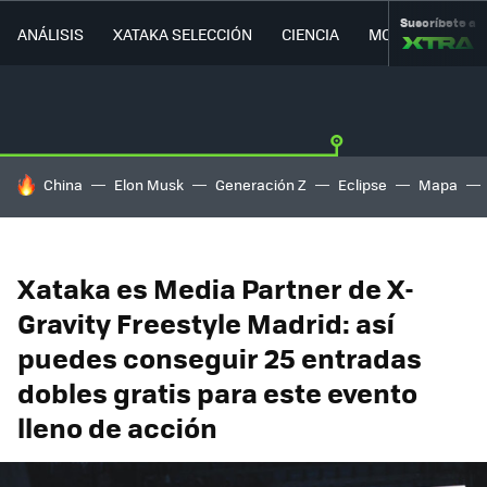
Suscríbete a
ANÁLISIS
XATAKA SELECCIÓN
CIENCIA
MOVILIDAD
HOY SE HABLA DE
China
Elon Musk
Generación Z
Eclipse
Mapa
Xataka es Media Partner de X-
Gravity Freestyle Madrid: así
puedes conseguir 25 entradas
dobles gratis para este evento
lleno de acción