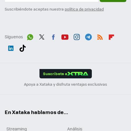
Suscribiéndote aceptas nuestra
política de privacidad
Síguenos
Wh
Twit
Fac
You
Inst
Tele
RSS
Flip
ats
ter
ebo
tub
agr
gra
boa
Link
Tikt
App
ok
e
am
m
rd
edI
ok
Suscríbete a
n
Apoya a Xataka y disfruta ventajas exclusivas
En Xataka hablamos de...
Streaming
Análisis