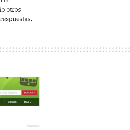
n la
o otros
 respuestas.