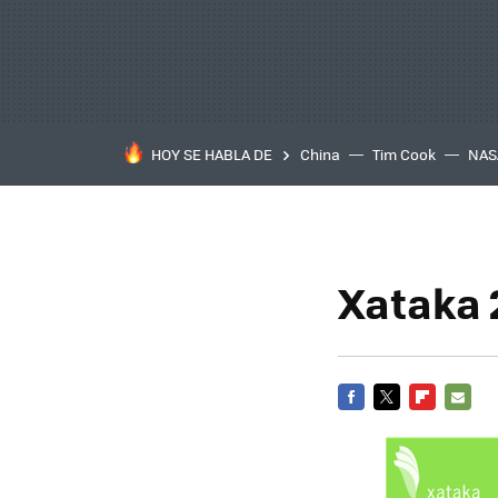
HOY SE HABLA DE
China
Tim Cook
NAS
Xataka 
FACEBOOK
TWITTER
FLIPBOARD
E-
MAIL