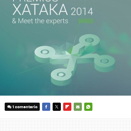
1 comentario
FACEBOOK
TWITTER
FLIPBOARD
E-
WHATSAPP
MAIL