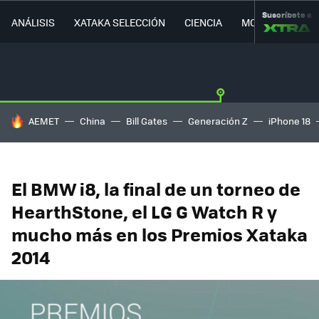
Suscríbete a
ANÁLISIS
XATAKA SELECCIÓN
CIENCIA
MOVILIDAD
HOY SE HABLA DE
AEMET
China
Bill Gates
Generación Z
iPhone 18
El BMW i8, la final de un torneo de
HearthStone, el LG G Watch R y
mucho más en los Premios Xataka
2014