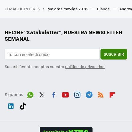
TEMAS DE INTERÉS
Mejores moviles 2026
Claude
Androi
RECIBE "Xatakaletter", NUESTRA NEWSLETTER
SEMANAL
SUSCRIBIR
Suscribiéndote aceptas nuestra
política de privacidad
Síguenos
Wh
Twit
Fac
You
Inst
Tele
RSS
Flip
ats
ter
ebo
tub
agr
gra
boa
Link
Tikt
App
ok
e
am
m
rd
edI
ok
Suscríbete a