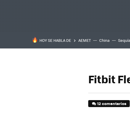
HOY SE HABLA DE
AEMET
China
Sequí
Fitbit F
12 comentarios