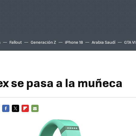
a
Fallout
Generación Z
iPhone 18
Arabia Saudí
GTA VI
lex se pasa a la muñeca
FACEBOOK
TWITTER
FLIPBOARD
E-
MAIL