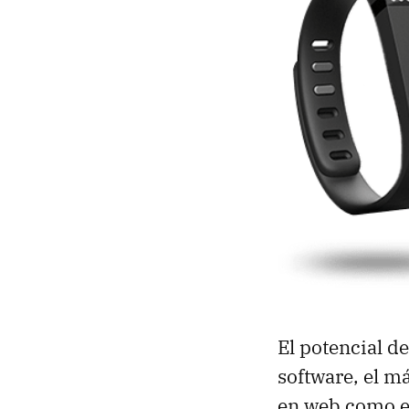
El potencial d
software, el m
en web como en