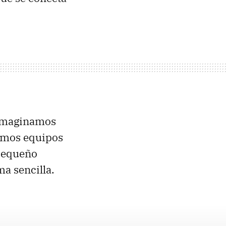
imaginamos
timos equipos
 pequeño
a sencilla.