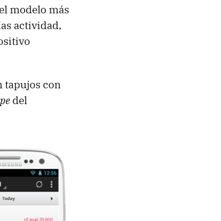
 del modelo más
as actividad,
ositivo
n tapujos con
pe
del