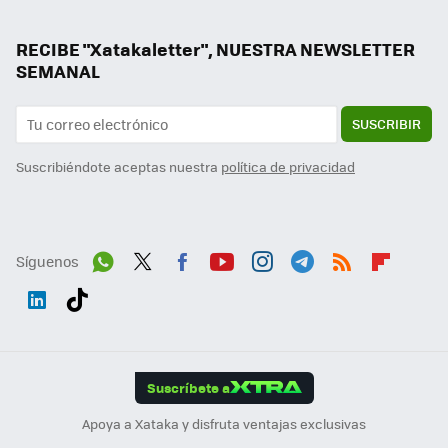
RECIBE "Xatakaletter", NUESTRA NEWSLETTER
SEMANAL
SUSCRIBIR
Suscribiéndote aceptas nuestra
política de privacidad
Síguenos
Wh
Twit
Fac
You
Inst
Tele
RSS
Flip
ats
ter
ebo
tub
agr
gra
boa
Link
Tikt
App
ok
e
am
m
rd
edI
ok
Suscríbete a
n
Apoya a Xataka y disfruta ventajas exclusivas