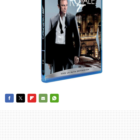
FACEBOOK
TWITTER
FLIPBOARD
E-
WHATSAPP
MAIL