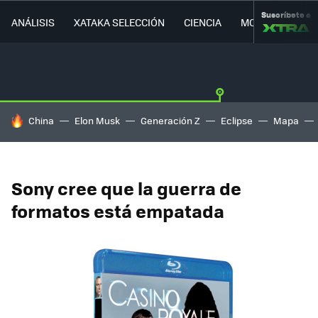
Suscríbete a
ANÁLISIS
XATAKA SELECCIÓN
CIENCIA
MOVILIDAD
HOY SE HABLA DE
China
Elon Musk
Generación Z
Eclipse
Mapa
Sony cree que la guerra de
formatos está empatada