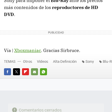
Sony para imponer el
Blu-Ray
ante los precios
más contenidos de los
reproductores de HD
DVD
.
Vía |
Xboxmaniac
. Gracias Sirbruce.
TEMAS
Otros
Vídeos
Alta Definición
Sony
Blu-
FACEBOOK
TWITTER
FLIPBOARD
E-
WHATSAPP
MAIL
Comentarios cerrados