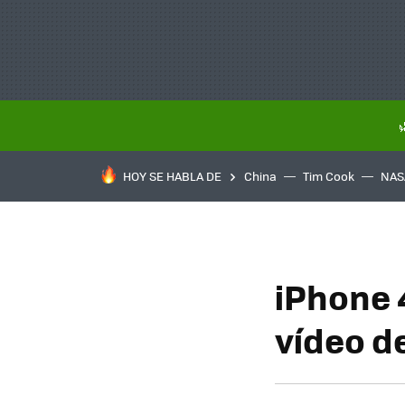
HOY SE HABLA DE
China
Tim Cook
NAS
iPhone 
vídeo d