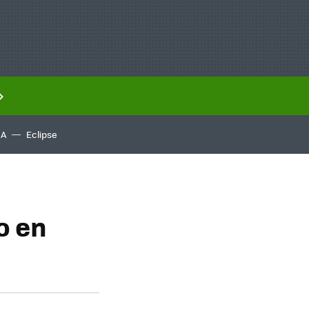
IA
Eclipse
o en