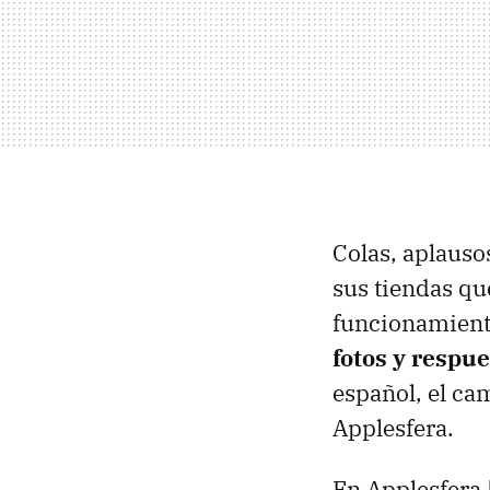
Colas, aplauso
sus tiendas q
funcionamient
fotos y respue
español, el c
Applesfera.
En Applesfera 