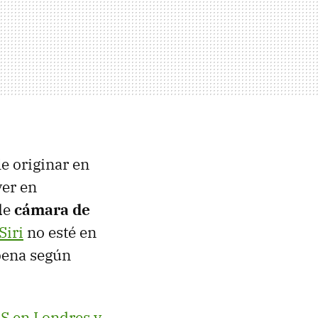
e originar en
er en
de
cámara de
Siri
no esté en
pena según
4S en Londres y