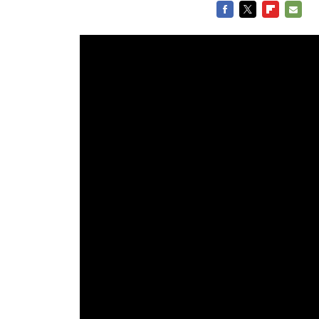
FACEBOOK
TWITTER
FLIPBOARD
E-
MAIL