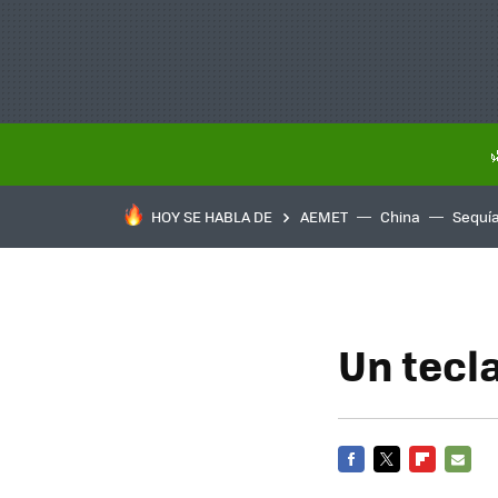
HOY SE HABLA DE
AEMET
China
Sequí
Un tecl
FACEBOOK
TWITTER
FLIPBOARD
E-