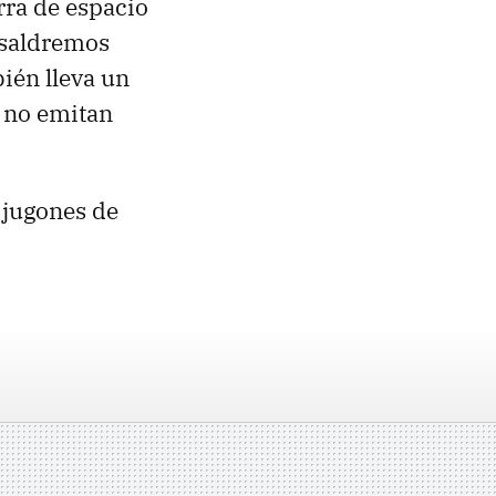
arra de espacio
 saldremos
bién lleva un
e no emitan
 jugones de