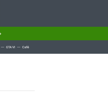
GTA VI
Café