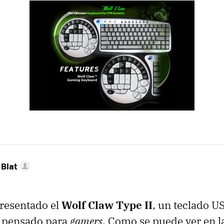
Blat
resentado el
Wolf Claw Type II
, un teclado U
 pensado para
gamers
. Como se puede ver en la