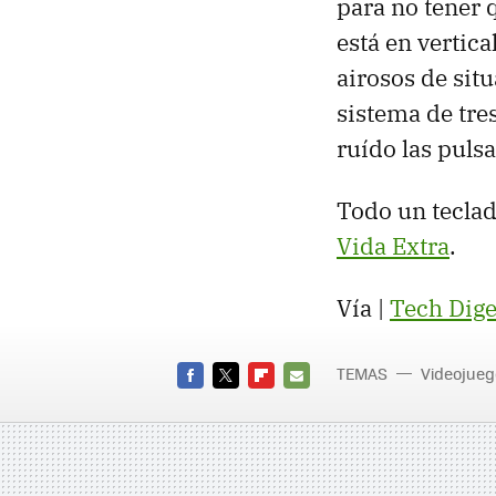
para no tener q
está en vertic
airosos de situ
sistema de tre
ruído las pulsa
Todo un teclad
Vida Extra
.
Vía |
Tech Dige
TEMAS
Videojueg
FACEBOOK
TWITTER
FLIPBOARD
E-
MAIL