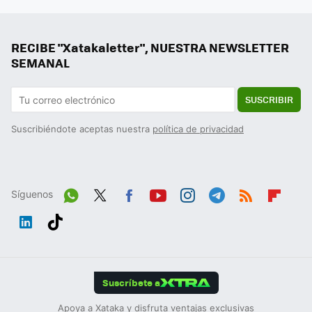
RECIBE "Xatakaletter", NUESTRA NEWSLETTER
SEMANAL
SUSCRIBIR
Suscribiéndote aceptas nuestra
política de privacidad
Síguenos
Wh
Twit
Fac
You
Inst
Tele
RSS
Flip
ats
ter
ebo
tub
agr
gra
boa
Link
Tikt
App
ok
e
am
m
rd
edIn
ok
Suscríbete a
Apoya a Xataka y disfruta ventajas exclusivas