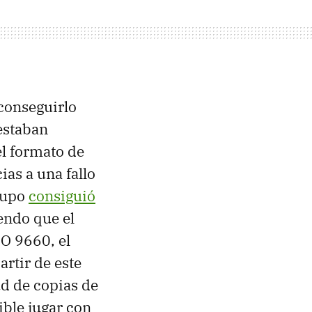
 conseguirlo
estaban
el formato de
ias a una fallo
rupo
consiguió
endo que el
O 9660, el
rtir de este
d de copias de
ible jugar con