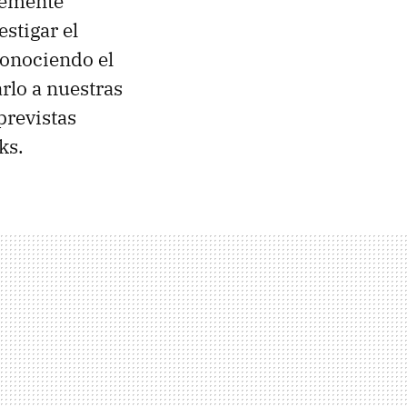
lemente
stigar el
Conociendo el
rlo a nuestras
previstas
ks.