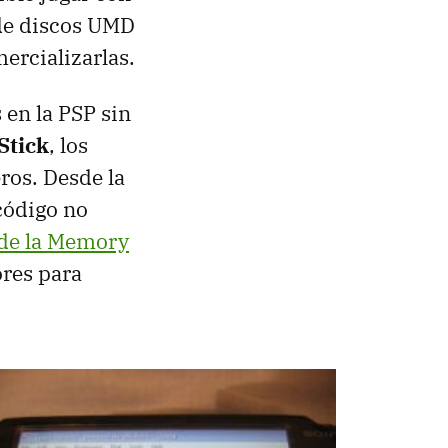
 de discos UMD
ercializarlas.
 en la PSP sin
Stick
, los
eros. Desde la
código no
sde la Memory
ores para