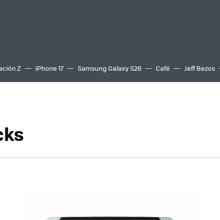
ación Z
iPhone 17
Samsung Galaxy S26
Café
Jeff Bezos
cks