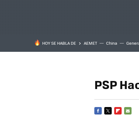
HOY SE HABLA DE
AEMET
China
Gener
PSP Ha
FACEBOOK
TWITTER
FLIPBOARD
E-
MAIL