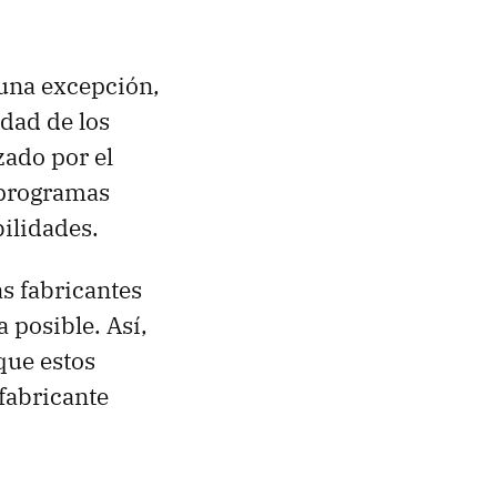
una excepción,
idad de los
zado por el
e programas
ilidades.
as fabricantes
 posible. Así,
 que estos
 fabricante