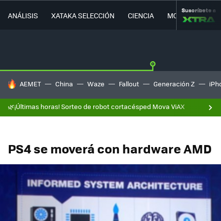
Suscríbete a
ANÁLISIS
XATAKA SELECCIÓN
CIENCIA
MOVILIDAD
HOY SE HABLA DE
AEMET
China
Waze
Fallout
Generación Z
iPh
🌿¡Últimas horas! Sorteo de robot cortacésped Mova ViAX
PS4 se moverá con hardware AMD