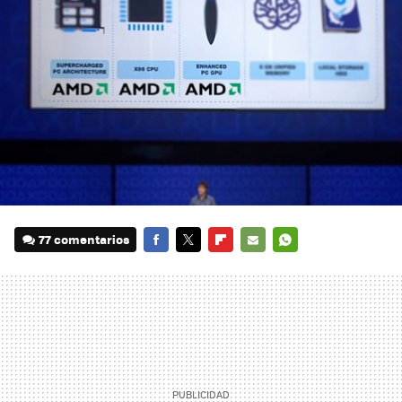
77 comentarios
FACEBOOK
TWITTER
FLIPBOARD
E-
WHATSAPP
MAIL