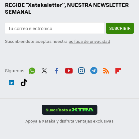
RECIBE "Xatakaletter", NUESTRA NEWSLETTER
SEMANAL
SUSCRIBIR
Suscribiéndote aceptas nuestra
política de privacidad
Síguenos
Wh
Twit
Fac
You
Inst
Tele
RSS
Flip
ats
ter
ebo
tub
agr
gra
boa
Link
Tikt
App
ok
e
am
m
rd
edI
ok
Suscríbete a
n
Apoya a Xataka y disfruta ventajas exclusivas