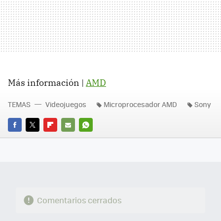
Más información |
AMD
TEMAS
Videojuegos
Microprocesador AMD
Sony
FACEBOOK
TWITTER
FLIPBOARD
E-
WHATSAPP
MAIL
Comentarios cerrados