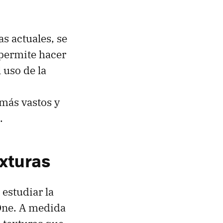
s actuales, se
 permite hacer
 uso de la
más vastos y
.
exturas
estudiar la
 One. A medida