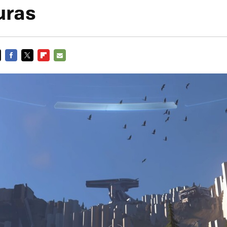
uras
FACEBOOK
TWITTER
FLIPBOARD
E-
MAIL