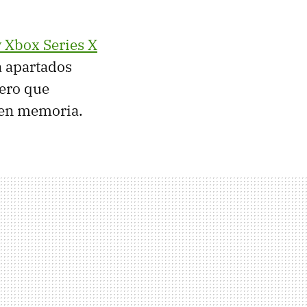
y Xbox Series X
a apartados
ero que
s en memoria.