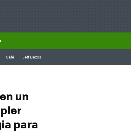
Café
Jeff Bezos
nen un
pler
ia para