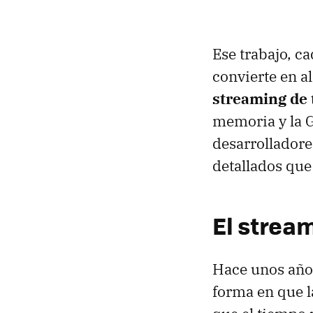
Ese trabajo, c
convierte en a
streaming de
memoria y la G
desarrollador
detallados que
El strea
Hace unos años
forma en que l