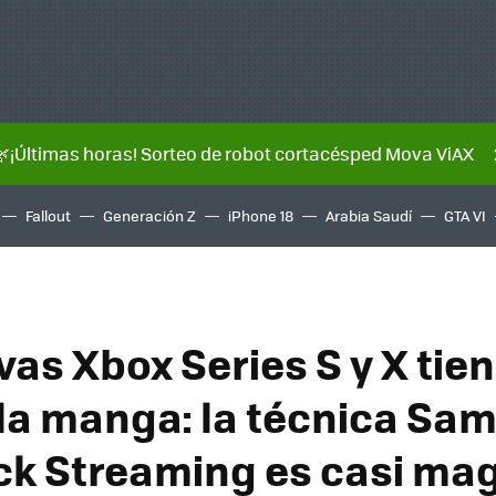
🌿¡Últimas horas! Sorteo de robot cortacésped Mova ViAX
Fallout
Generación Z
iPhone 18
Arabia Saudí
GTA VI
vas Xbox Series S y X tie
 la manga: la técnica Sam
k Streaming es casi mag