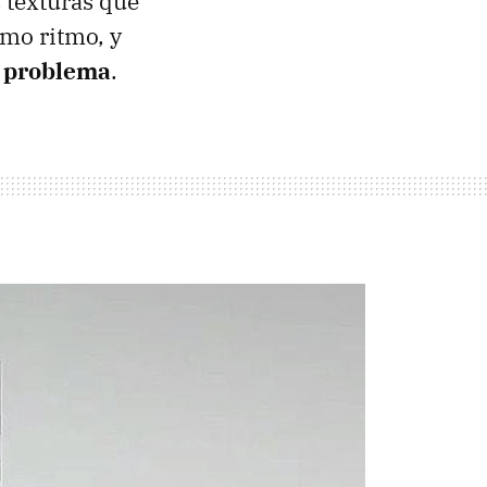
 texturas que
mo ritmo, y
n problema
.