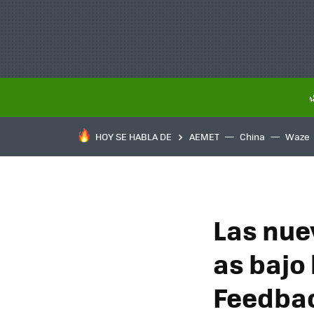
HOY SE HABLA DE
AEMET
China
Waze
Las nue
as bajo
Feedbac