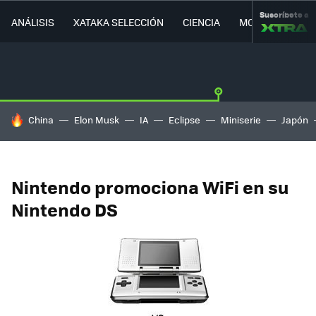
Suscríbete a
ANÁLISIS
XATAKA SELECCIÓN
CIENCIA
MOVILIDAD
HOY SE HABLA DE
China
Elon Musk
IA
Eclipse
Miniserie
Japón
Nintendo promociona WiFi en su
Nintendo DS