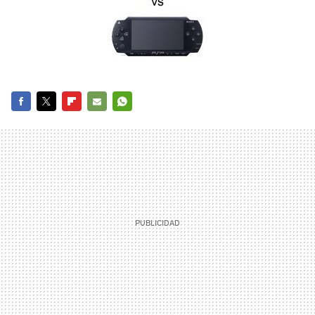
FACEBOOK
TWITTER
FLIPBOARD
E-
WHATSAPP
MAIL