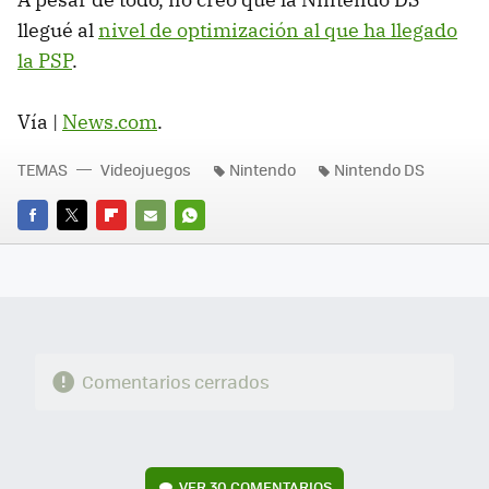
llegué al
nivel de optimización al que ha llegado
la PSP
.
Vía |
News.com
.
TEMAS
Videojuegos
Nintendo
Nintendo DS
FACEBOOK
TWITTER
FLIPBOARD
E-
WHATSAPP
MAIL
Comentarios cerrados
VER
30 COMENTARIOS