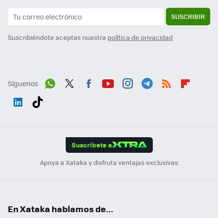
SUSCRIBIR
Suscribiéndote aceptas nuestra
política de privacidad
Síguenos
Wh
Twit
Fac
You
Inst
Tele
RSS
Flip
ats
ter
ebo
tub
agr
gra
boa
Link
Tikt
App
ok
e
am
m
rd
edI
ok
Suscríbete a
n
Apoya a Xataka y disfruta ventajas exclusivas
En Xataka hablamos de...