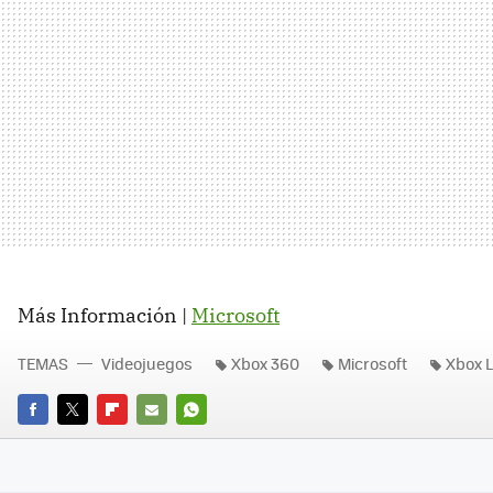
Más Información |
Microsoft
TEMAS
Videojuegos
Xbox 360
Microsoft
Xbox L
FACEBOOK
TWITTER
FLIPBOARD
E-
WHATSAPP
MAIL