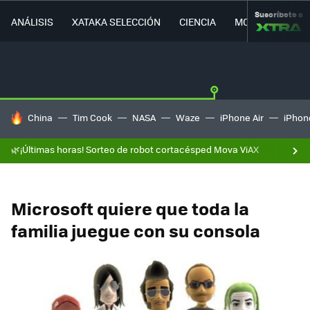
Suscríbete a
ANÁLISIS
XATAKA SELECCIÓN
CIENCIA
MOVILIDAD
HOY SE HABLA DE
China
Tim Cook
NASA
Waze
iPhone Air
iPhone
🌿¡Últimas horas! Sorteo de robot cortacésped Mova ViAX
Microsoft quiere que toda la
familia juegue con su consola