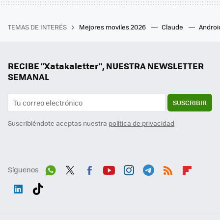
TEMAS DE INTERÉS
Mejores moviles 2026
Claude
Androi
RECIBE "Xatakaletter", NUESTRA NEWSLETTER
SEMANAL
SUSCRIBIR
Suscribiéndote aceptas nuestra
política de privacidad
Síguenos
Wh
Twit
Fac
You
Inst
Tele
RSS
Flip
ats
ter
ebo
tub
agr
gra
boa
Link
Tikt
App
ok
e
am
m
rd
edI
ok