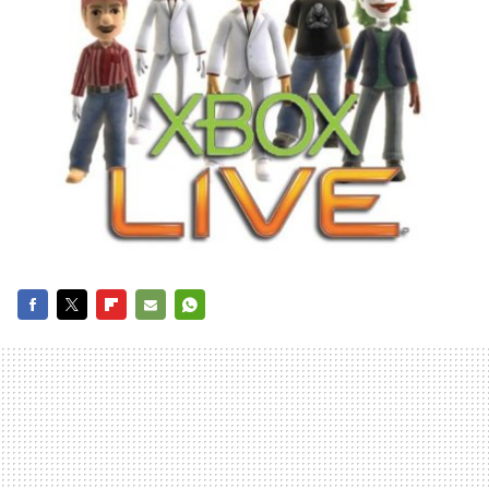
FACEBOOK
TWITTER
FLIPBOARD
E-
WHATSAPP
MAIL