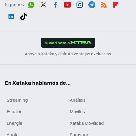
Síguenos
Wh
Twit
Fac
You
Inst
Tele
RSS
Flip
ats
ter
ebo
tub
agr
gra
boa
Link
Tikt
App
ok
e
am
m
rd
edI
ok
Suscríbete a
n
Apoya a Xataka y disfruta ventajas exclusivas
En Xataka hablamos de...
Streaming
Análisis
Espacio
Móviles
Energía
Xataka Movilidad
Apple
Samsung