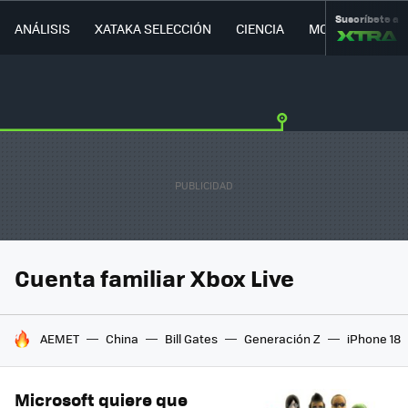
Suscríbete a
ANÁLISIS
XATAKA SELECCIÓN
CIENCIA
MOVILIDAD
Cuenta familiar Xbox Live
HOY SE HABLA DE
AEMET
China
Bill Gates
Generación Z
iPhone 18
Microsoft quiere que