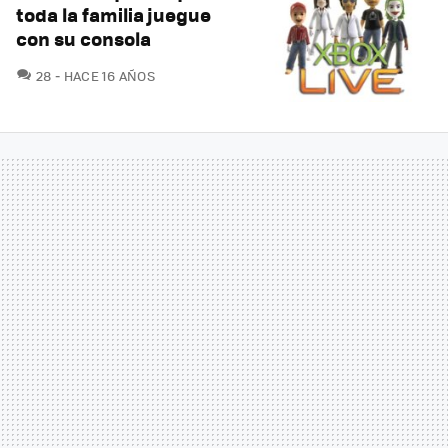
toda la familia juegue
con su consola
COMENTARIOS
28
HACE 16 AÑOS