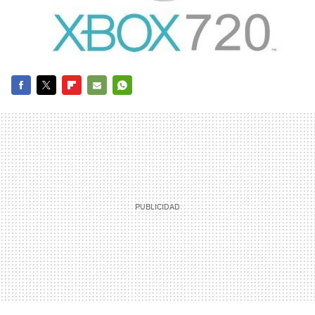
FACEBOOK
TWITTER
FLIPBOARD
E-
WHATSAPP
MAIL