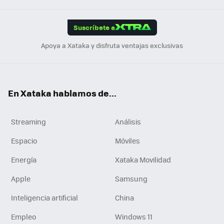
App
ok
e
am
m
rd
edI
ok
Suscríbete a
n
Apoya a Xataka y disfruta ventajas exclusivas
En Xataka hablamos de...
Streaming
Análisis
Espacio
Móviles
Energía
Xataka Movilidad
Apple
Samsung
Inteligencia artificial
China
Empleo
Windows 11