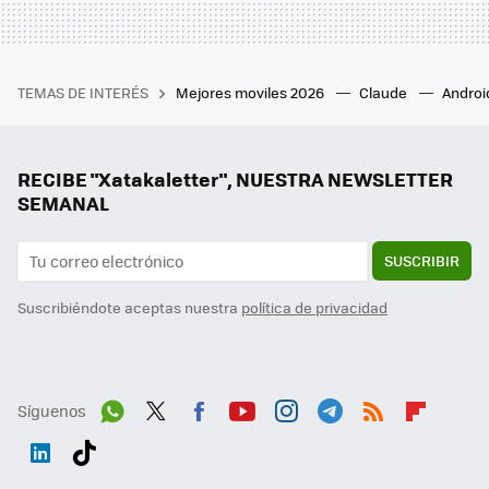
TEMAS DE INTERÉS
Mejores moviles 2026
Claude
Androi
RECIBE "Xatakaletter", NUESTRA NEWSLETTER
SEMANAL
SUSCRIBIR
Suscribiéndote aceptas nuestra
política de privacidad
Síguenos
Wh
Twit
Fac
You
Inst
Tele
RSS
Flip
ats
ter
ebo
tub
agr
gra
boa
Link
Tikt