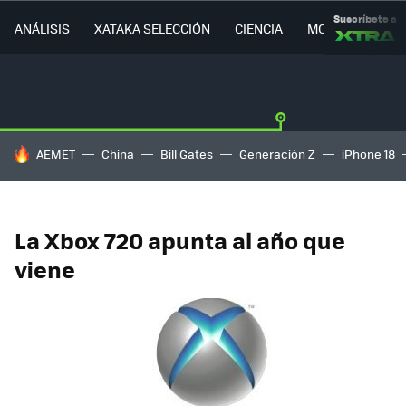
Suscríbete a
ANÁLISIS
XATAKA SELECCIÓN
CIENCIA
MOVILIDAD
HOY SE HABLA DE
AEMET
China
Bill Gates
Generación Z
iPhone 18
La Xbox 720 apunta al año que
viene