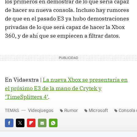
los primeros en demostrar de lo que sería capaz
de hacer su nueva consola. Incluso hay rumores
de que en el pasado E3 ya hubo demostraciones
privadas de lo que será capaz de hacer la Xbox
360, y de ahí que se empiecen a filtrar datos.
En Vidaextra |
La nueva Xbox se presentaría en
el próximo E3 de la mano de Crytek y
‘TimeSplitters 4’
.
TEMAS
Videojuegos
Rumor
Microsoft
Consola
FACEBOOK
TWITTER
FLIPBOARD
E-
WHATSAPP