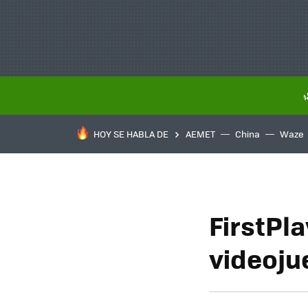
HOY SE HABLA DE
AEMET
China
Waze
FirstPla
videoju