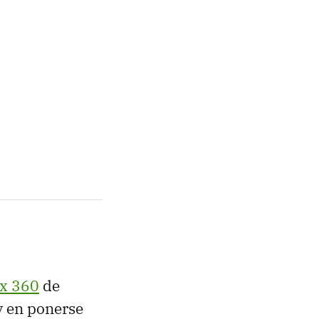
ox 360
de
y en ponerse