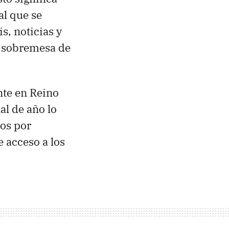
al que se
s, noticias y
de sobremesa de
nte en Reino
al de año lo
ros por
e acceso a los