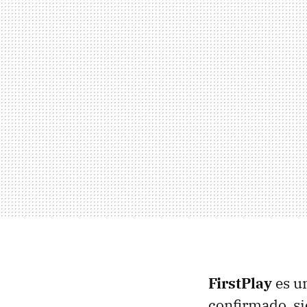
FirstPlay
es u
confirmado, s