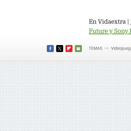
En Vidaextra |
Future y Sony
TEMAS
Videojueg
FACEBOOK
TWITTER
FLIPBOARD
E-
MAIL