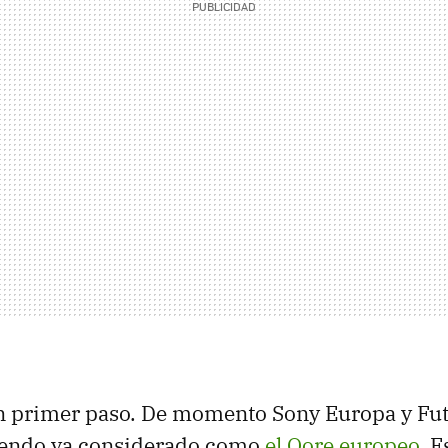
n primer paso. De momento Sony Europa y Fut
iendo ya considerado como
el Qore europeo
. E