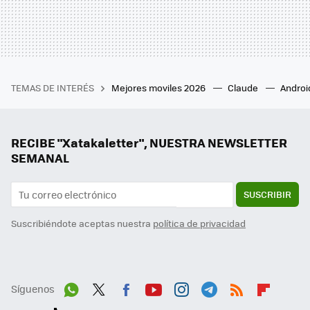
TEMAS DE INTERÉS
Mejores moviles 2026
Claude
Androi
RECIBE "Xatakaletter", NUESTRA NEWSLETTER
SEMANAL
SUSCRIBIR
Suscribiéndote aceptas nuestra
política de privacidad
Síguenos
Wh
Twit
Fac
You
Inst
Tele
RSS
Flip