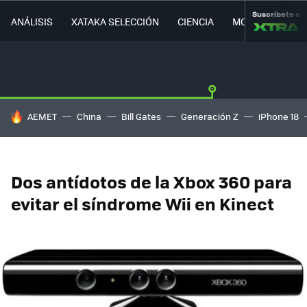
Suscríbete a
ANÁLISIS
XATAKA SELECCIÓN
CIENCIA
MOVILIDAD
HOY SE HABLA DE
AEMET
China
Bill Gates
Generación Z
iPhone 18
Dos antídotos de la Xbox 360 para
evitar el síndrome Wii en Kinect