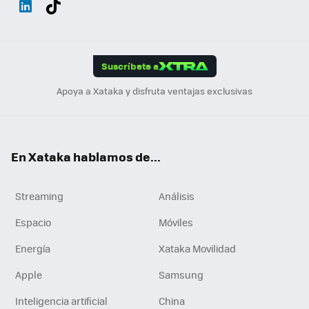
ats
ter
ebo
tub
agr
gra
boa
Link
Tikt
App
ok
e
am
m
rd
edI
ok
Suscríbete a
n
Apoya a Xataka y disfruta ventajas exclusivas
En Xataka hablamos de...
Streaming
Análisis
Espacio
Móviles
Energía
Xataka Movilidad
Apple
Samsung
Inteligencia artificial
China