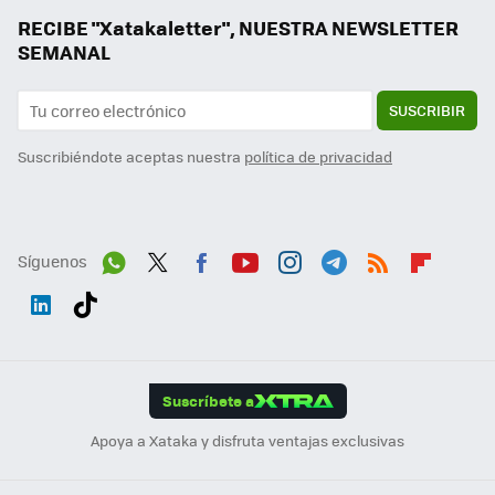
RECIBE "Xatakaletter", NUESTRA NEWSLETTER
SEMANAL
SUSCRIBIR
Suscribiéndote aceptas nuestra
política de privacidad
Síguenos
Wh
Twit
Fac
You
Inst
Tele
RSS
Flip
ats
ter
ebo
tub
agr
gra
boa
Link
Tikt
App
ok
e
am
m
rd
edI
ok
Suscríbete a
n
Apoya a Xataka y disfruta ventajas exclusivas