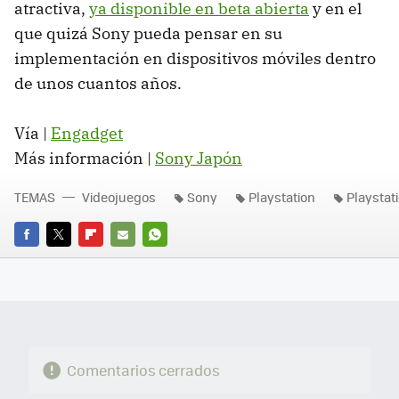
atractiva,
ya disponible en beta abierta
y en el
que quizá Sony pueda pensar en su
implementación en dispositivos móviles dentro
de unos cuantos años.
Vía |
Engadget
Más información |
Sony Japón
TEMAS
Videojuegos
Sony
Playstation
Playstat
FACEBOOK
TWITTER
FLIPBOARD
E-
WHATSAPP
MAIL
Comentarios cerrados