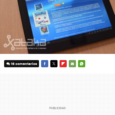
16 comentarios
FACEBOOK
TWITTER
FLIPBOARD
E-
WHATSAPP
MAIL