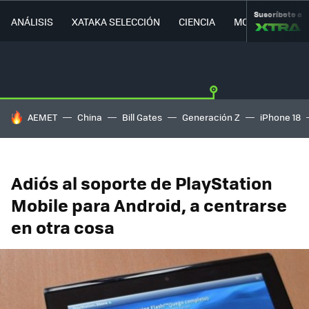
Suscríbete a
ANÁLISIS
XATAKA SELECCIÓN
CIENCIA
MOVILIDAD
HOY SE HABLA DE
AEMET
China
Bill Gates
Generación Z
iPhone 18
Adiós al soporte de PlayStation
Mobile para Android, a centrarse
en otra cosa