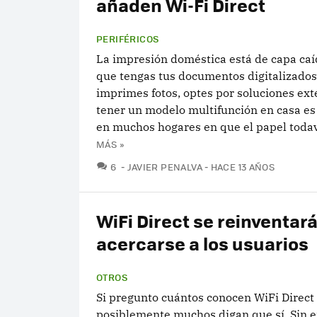
añaden Wi-Fi Direct
PERIFÉRICOS
La impresión doméstica está de capa caí
que tengas tus documentos digitalizados 
imprimes fotos, optes por soluciones ext
tener un modelo multifunción en casa es
en muchos hogares en que el papel todaví
MÁS »
COMENTARIOS
6
JAVIER PENALVA
HACE 13 AÑOS
WiFi Direct se reinventar
acercarse a los usuarios
OTROS
Si pregunto cuántos conocen WiFi Direct
posiblemente muchos digan que sí. Sin e