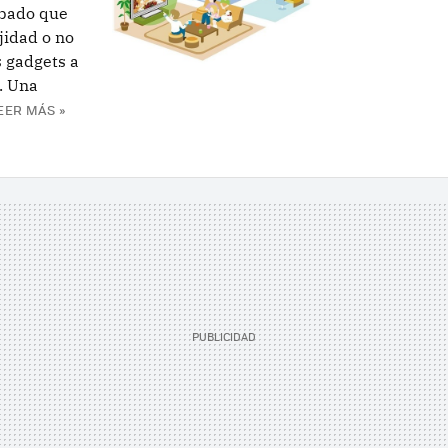
obado que
jidad o no
s gadgets a
. Una
EER MÁS »