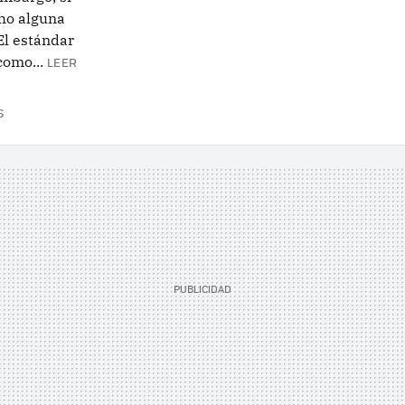
cho alguna
El estándar
como...
LEER
S