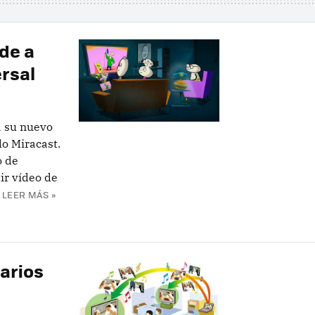
rde a
ersal
a su nuevo
o Miracast.
o de
ir vídeo de
LEER MÁS »
arios