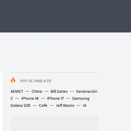
HOY SE HABLA DE
AEMET
China
Bill Gates
Generación
Z
iPhone 18
iPhone 17
Samsung
Galaxy S26
Café
Jeff Bezos
IA