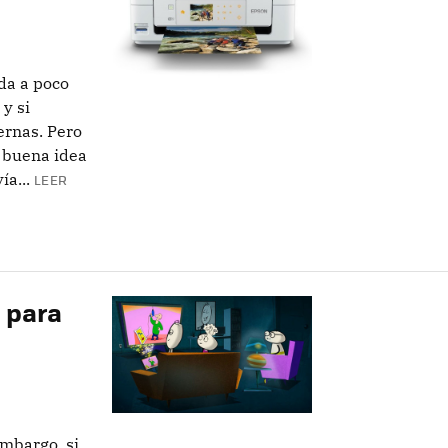
da a poco
y si
ernas. Pero
 buena idea
a...
LEER
á para
mbargo, si