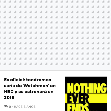
Es oficial: tendremos
serie de 'Watchmen' en
HBO y se estrenará en
2019
COMENTARIOS
9
HACE 8 AÑOS