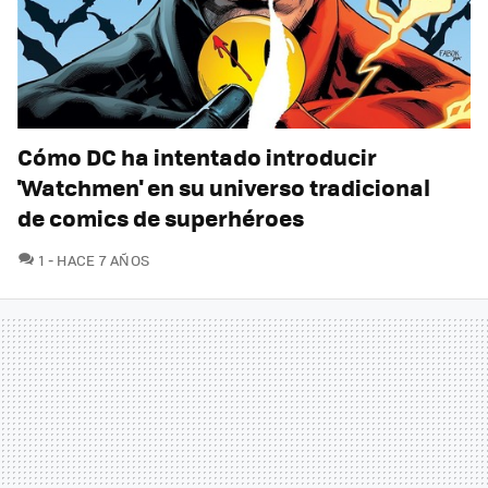
Cómo DC ha intentado introducir
'Watchmen' en su universo tradicional
de comics de superhéroes
COMENTARIOS
1
HACE 7 AÑOS