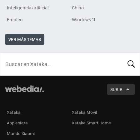
Inteligencia artificial
China
Empleo
Windows 11
VER MÁS TEMAS
BUSCA
SUBIR
Xataka
Xataka Móvil
Applesfera
Xataka Smart Home
Mundo Xiaomi