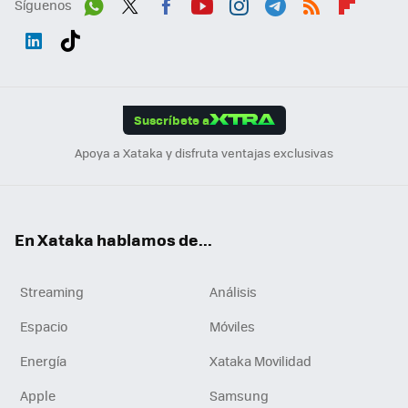
Síguenos
Wh
Twit
Fac
You
Inst
Tele
RSS
Flip
ats
ter
ebo
tub
agr
gra
boa
Link
Tikt
App
ok
e
am
m
rd
edI
ok
Suscríbete a
n
Apoya a Xataka y disfruta ventajas exclusivas
En Xataka hablamos de...
Streaming
Análisis
Espacio
Móviles
Energía
Xataka Movilidad
Apple
Samsung