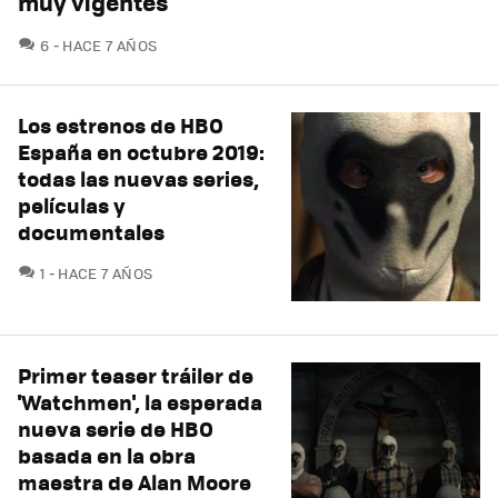
muy vigentes
COMENTARIOS
6
HACE 7 AÑOS
Los estrenos de HBO
España en octubre 2019:
todas las nuevas series,
películas y
documentales
COMENTARIOS
1
HACE 7 AÑOS
Primer teaser tráiler de
'Watchmen', la esperada
nueva serie de HBO
basada en la obra
maestra de Alan Moore