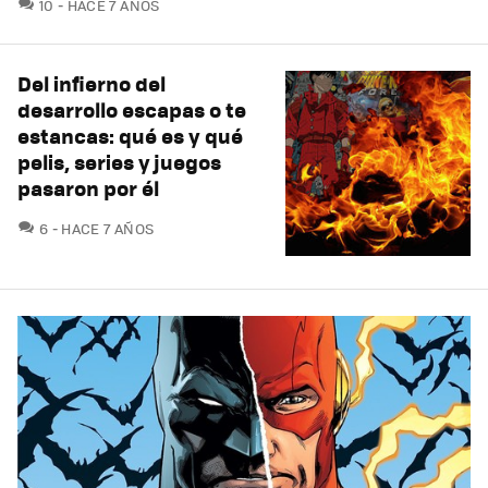
COMENTARIOS
10
HACE 7 AÑOS
Del infierno del
desarrollo escapas o te
estancas: qué es y qué
pelis, series y juegos
pasaron por él
COMENTARIOS
6
HACE 7 AÑOS