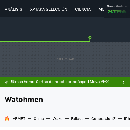
Suscríbete a
ANÁLISIS
XATAKA SELECCIÓN
CIENCIA
MOVILIDAD
🌿¡Últimas horas! Sorteo de robot cortacésped Mova ViAX
Watchmen
HOY SE HABLA DE
AEMET
China
Waze
Fallout
Generación Z
iPh