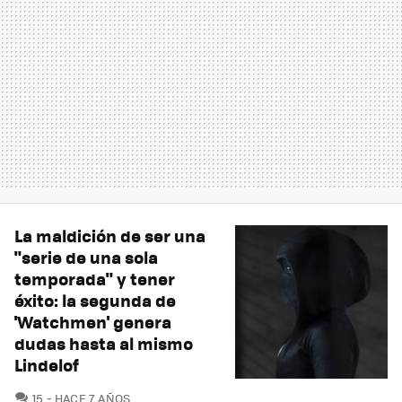
La maldición de ser una
"serie de una sola
temporada" y tener
éxito: la segunda de
'Watchmen' genera
dudas hasta al mismo
Lindelof
COMENTARIOS
15
HACE 7 AÑOS