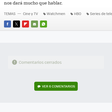
nos dará mucho que hablar.
TEMAS
Cine y TV
Watchmen
HBO
Series de tel
FACEBOOK
TWITTER
FLIPBOARD
E-
WHATSAPP
MAIL
Comentarios cerrados
VER
6 COMENTARIOS