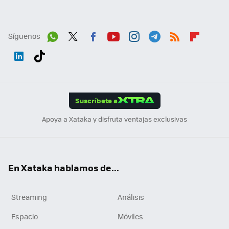
Síguenos
Wh
Twit
Fac
You
Inst
Tele
RSS
Flip
ats
ter
ebo
tub
agr
gra
boa
Link
Tikt
App
ok
e
am
m
rd
edI
ok
Suscríbete a
n
Apoya a Xataka y disfruta ventajas exclusivas
En Xataka hablamos de...
Streaming
Análisis
Espacio
Móviles