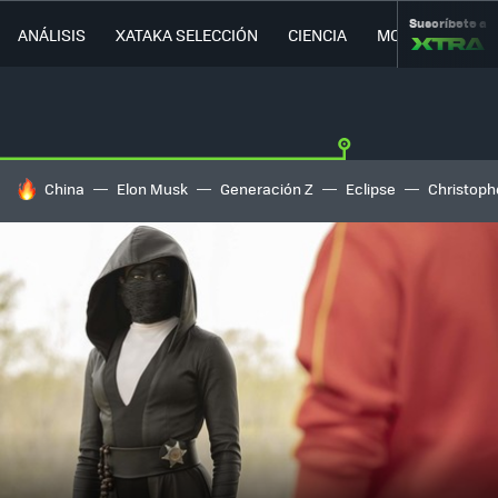
Suscríbete a
ANÁLISIS
XATAKA SELECCIÓN
CIENCIA
MOVILIDAD
HOY SE HABLA DE
China
Elon Musk
Generación Z
Eclipse
Christoph