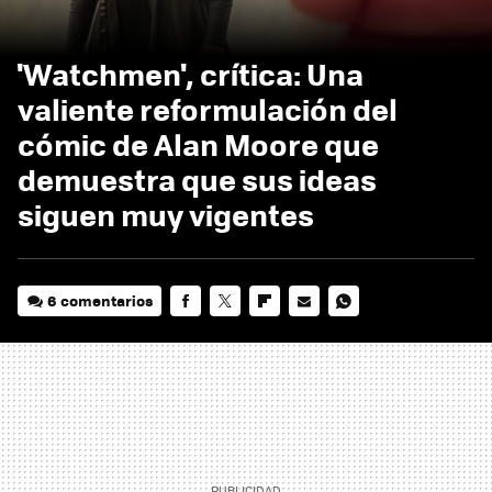
'Watchmen', crítica: Una
valiente reformulación del
cómic de Alan Moore que
demuestra que sus ideas
siguen muy vigentes
6 comentarios
FACEBOOK
TWITTER
FLIPBOARD
E-
WHATSAPP
MAIL